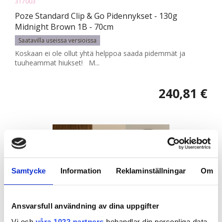
317003
Poze Standard Clip & Go Pidennykset - 130g
Midnight Brown 1B - 70cm
Saatavilla useissa versioissa
Koskaan ei ole ollut yhtä helppoa saada pidemmät ja
tuuheammat hiukset! M...
240,81 €
Samtycke
Information
Reklaminställningar
Om
Ansvarsfull användning av dina uppgifter
Vi och
våra 1022 partners
behandlar din personliga data,