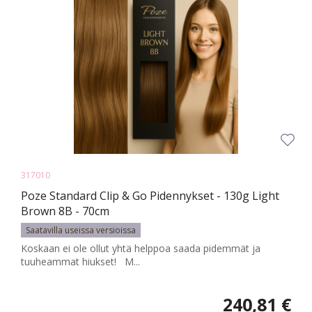
317010
Poze Standard Clip & Go Pidennykset - 130g Light
Brown 8B - 70cm
Saatavilla useissa versioissa
Koskaan ei ole ollut yhtä helppoa saada pidemmät ja
tuuheammat hiukset! M...
240,81 €