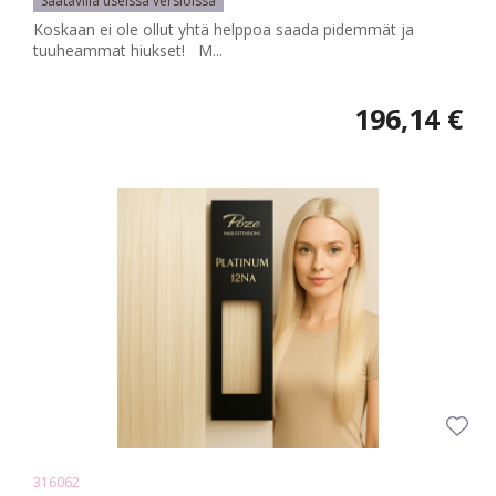
Saatavilla useissa versioissa
Koskaan ei ole ollut yhtä helppoa saada pidemmät ja
tuuheammat hiukset! M...
196,14 €
316062