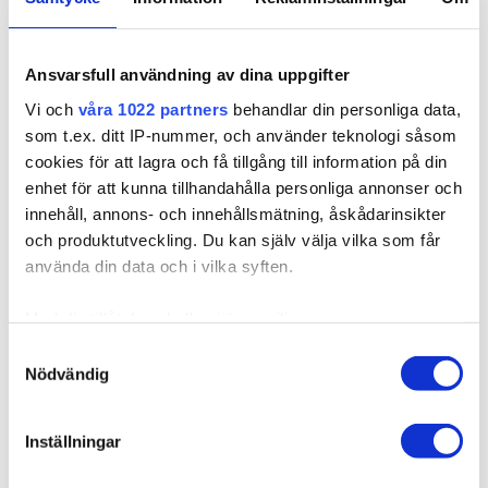
Ansvarsfull användning av dina uppgifter
315162
Poze Standard Clip & Go Pidennykset - 125g
Vi och
våra 1022 partners
behandlar din personliga data,
Platinum 12NA - 50cm
som t.ex. ditt IP-nummer, och använder teknologi såsom
Saatavilla useissa versioissa
cookies för att lagra och få tillgång till information på din
enhet för att kunna tillhandahålla personliga annonser och
Koskaan ei ole ollut yhtä helppoa saada pidemmät ja
tuuheammat hiukset! M...
innehåll, annons- och innehållsmätning, åskådarinsikter
och produktutveckling. Du kan själv välja vilka som får
använda din data och i vilka syften.
138,50 €
Med din tillåtelse skulle vi även vilja:
Samla in information om din geografiska plats som
Samtyckesval
Nödvändig
kan ha en noggrannhet på upp till flera meter
Identifiera din enhet genom att aktivt skanna den för
specifika kännetecken (fingeravtryck)
Inställningar
Ta reda på mer om hur dina personliga uppgifter
behandlas och ställ in dina preferenser i
detaljsektionen
.