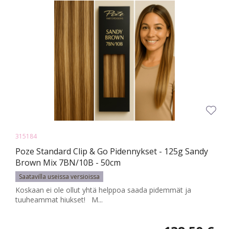
315184
Poze Standard Clip & Go Pidennykset - 125g Sandy
Brown Mix 7BN/10B - 50cm
Saatavilla useissa versioissa
Koskaan ei ole ollut yhtä helppoa saada pidemmät ja
tuuheammat hiukset! M...