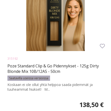
315192
Poze Standard Clip & Go Pidennykset - 125g Dirty
Blonde Mix 10B/12AS - 50cm
Saatavilla useissa versioissa
Koskaan ei ole ollut yhtä helppoa saada pidemmät ja
tuuheammat hiukset! M...
138,50 €