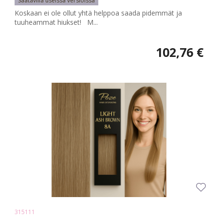
Saatavilla useissa versioissa
Koskaan ei ole ollut yhtä helppoa saada pidemmät ja
tuuheammat hiukset! M...
102,76 €
315111