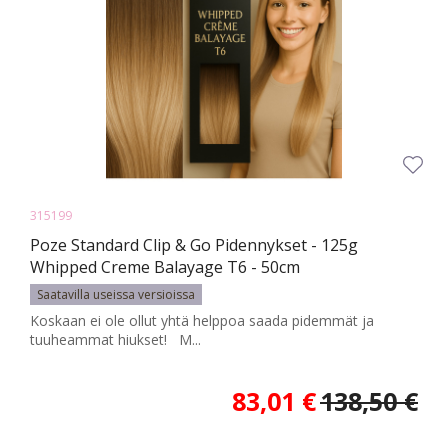
315199
Poze Standard Clip & Go Pidennykset - 125g
Whipped Creme Balayage T6 - 50cm
Saatavilla useissa versioissa
Koskaan ei ole ollut yhtä helppoa saada pidemmät ja
tuuheammat hiukset! M...
83,01 €
138,50 €