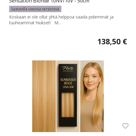
Sensation Blonde 10NV/10V - 50cm
Saatavilla useissa versioissa
Koskaan ei ole ollut yhtä helppoa saada pidemmät ja
tuuheammat hiukset! M...
138,50 €