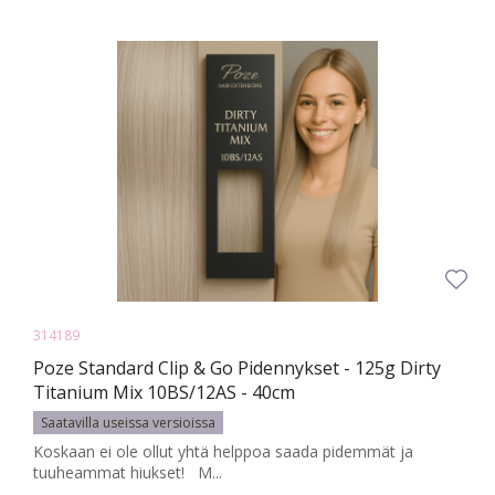
314189
Poze Standard Clip & Go Pidennykset - 125g Dirty
Titanium Mix 10BS/12AS - 40cm
Saatavilla useissa versioissa
Koskaan ei ole ollut yhtä helppoa saada pidemmät ja
tuuheammat hiukset! M...