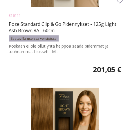
316111
Poze Standard Clip & Go Pidennykset - 125g Light
Ash Brown 8A - 60cm
Saatavilla useissa versioissa
Koskaan ei ole ollut yhtä helppoa saada pidemmät ja
tuuheammat hiukset! M...
201,05 €