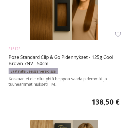
315173
Poze Standard Clip & Go Pidennykset - 125g Cool
Brown 7NV - 50cm
Saatavilla useissa versioissa
Koskaan ei ole ollut yhtä helppoa saada pidemmät ja
tuuheammat hiukset! M...
138,50 €