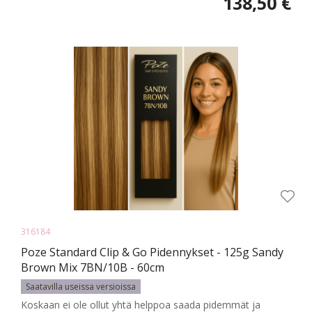
138,50 €
316184
Poze Standard Clip & Go Pidennykset - 125g Sandy
Brown Mix 7BN/10B - 60cm
Saatavilla useissa versioissa
Koskaan ei ole ollut yhtä helppoa saada pidemmät ja