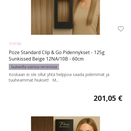
316188
Poze Standard Clip & Go Pidennykset - 125g
Sunkissed Beige 12NA/10B - 60cm
Saatavilla useissa versioissa
Koskaan ei ole ollut yhtä helppoa saada pidemmät ja
tuuheammat hiukset! M...
201,05 €