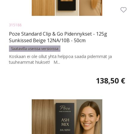
315188
Poze Standard Clip & Go Pidennykset - 125g
Sunkissed Beige 12NA/10B - 50cm
Saatavilla useissa versioissa
Koskaan ei ole ollut yhtä helppoa saada pidemmät ja
tuuheammat hiukset! M...
138,50 €