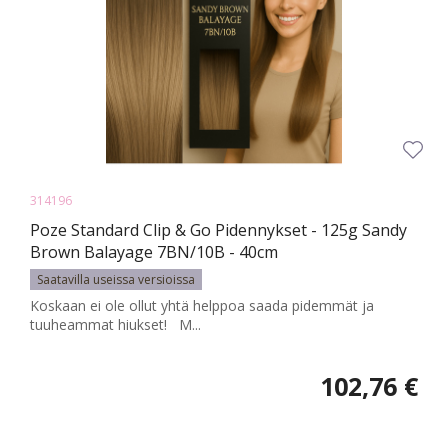
314196
Poze Standard Clip & Go Pidennykset - 125g Sandy
Brown Balayage 7BN/10B - 40cm
Saatavilla useissa versioissa
Koskaan ei ole ollut yhtä helppoa saada pidemmät ja
tuuheammat hiukset! M...
102,76 €