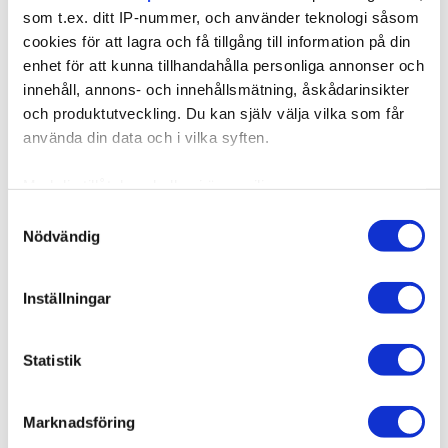
som t.ex. ditt IP-nummer, och använder teknologi såsom
cookies för att lagra och få tillgång till information på din
enhet för att kunna tillhandahålla personliga annonser och
innehåll, annons- och innehållsmätning, åskådarinsikter
och produktutveckling. Du kan själv välja vilka som får
använda din data och i vilka syften.
Med din tillåtelse skulle vi även vilja:
Samla in information om din geografiska plats som
Samtyckesval
Nödvändig
kan ha en noggrannhet på upp till flera meter
Identifiera din enhet genom att aktivt skanna den för
specifika kännetecken (fingeravtryck)
Inställningar
Ta reda på mer om hur dina personliga uppgifter
behandlas och ställ in dina preferenser i
detaljsektionen
.
Statistik
Du kan ändra eller dra tillbaka ditt samtycke när som
helst från cookie-förklaringen.
Marknadsföring
Vi använder enhetsidentifierare för att anpassa innehållet