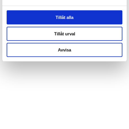
och annonserna till användarna, tillhandahålla funktioner
för sociala medier och analysera vår trafik. Vi
vidarebefordrar även sådana identifierare och annan
Tillåt alla
information från din enhet till de sociala medier och
annons- och analysföretag som vi samarbetar med.
Tillåt urval
Dessa kan i sin tur kombinera informationen med annan
information som du har tillhandahållit eller som de har
Avvisa
samlat in när du har använt deras tjänster.