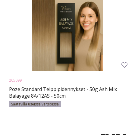
205099
Poze Standard Teippipidennykset - 50g Ash Mix
Balayage 8A/12AS - 50cm
Saatavilla useissa versioissa