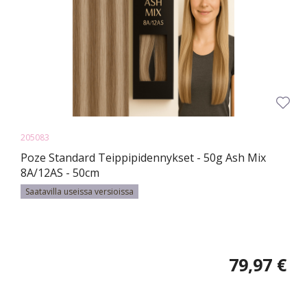
205083
Poze Standard Teippipidennykset - 50g Ash Mix
8A/12AS - 50cm
Saatavilla useissa versioissa
79,97 €