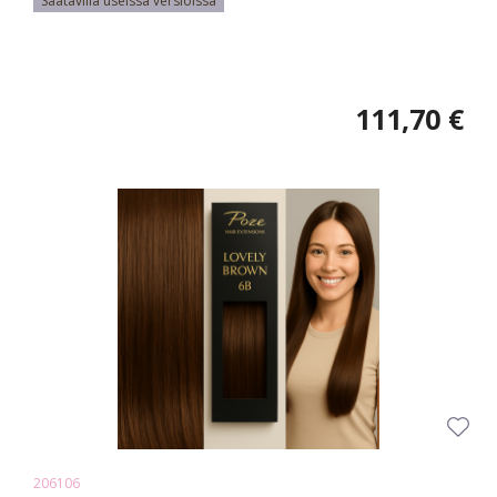
Saatavilla useissa versioissa
111,70 €
206106