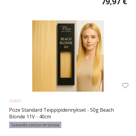
79,97 €
204061
Poze Standard Teippipidennykset - 50g Beach
Blonde 11V - 40cm
Saatavilla useissa versioissa