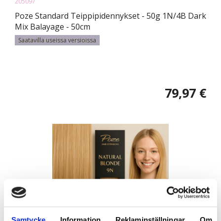
205097
Poze Standard Teippipidennykset - 50g 1N/4B Dark
Mix Balayage - 50cm
Saatavilla useissa versioissa
79,97 €
Samtycke
Information
Reklaminställningar
Om