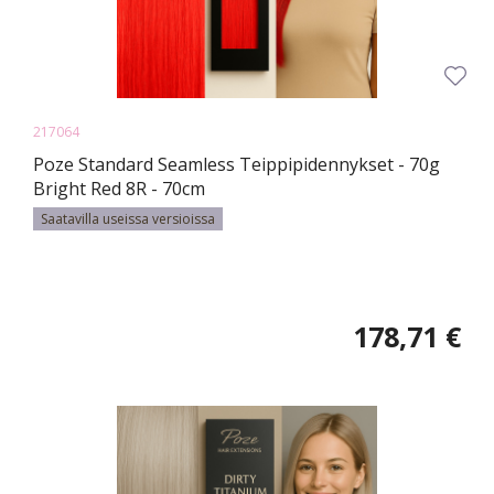
217064
Poze Standard Seamless Teippipidennykset - 70g
Bright Red 8R - 70cm
Saatavilla useissa versioissa
178,71 €