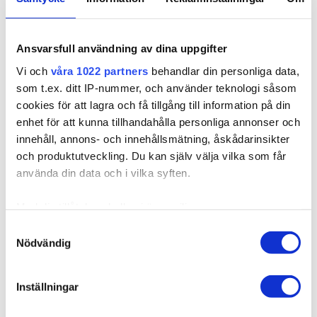
Ansvarsfull användning av dina uppgifter
204012
Poze Standard Teippipidennykset - 50g 9N Natural
Vi och
våra 1022 partners
behandlar din personliga data,
Blonde - 40cm
som t.ex. ditt IP-nummer, och använder teknologi såsom
Saatavilla useissa versioissa
cookies för att lagra och få tillgång till information på din
enhet för att kunna tillhandahålla personliga annonser och
innehåll, annons- och innehållsmätning, åskådarinsikter
och produktutveckling. Du kan själv välja vilka som får
använda din data och i vilka syften.
62,10 €
Med din tillåtelse skulle vi även vilja:
Samla in information om din geografiska plats som
Samtyckesval
Nödvändig
kan ha en noggrannhet på upp till flera meter
Identifiera din enhet genom att aktivt skanna den för
specifika kännetecken (fingeravtryck)
Inställningar
Ta reda på mer om hur dina personliga uppgifter
behandlas och ställ in dina preferenser i
detaljsektionen
.