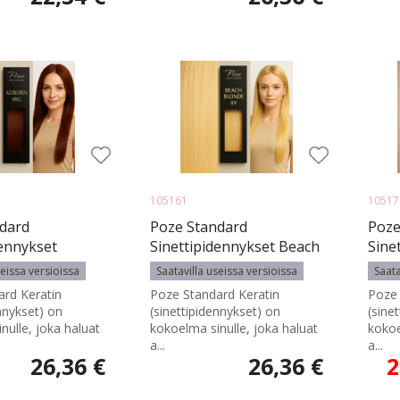
105161
10517
dard
Poze Standard
Poze
dennykset
Sinettipidennykset Beach
Sine
G - 50cm - 17g
Blonde 11V - 50cm - 17g
Blon
seissa versioissa
Saatavilla useissa versioissa
Saata
rd Keratin
Poze Standard Keratin
Poze 
ennykset) on
(sinettipidennykset) on
(sine
nulle, joka haluat
kokoelma sinulle, joka haluat
kokoe
a...
a...
26,36 €
26,36 €
2