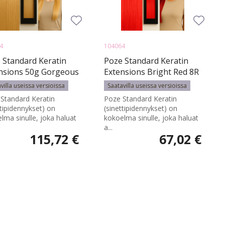
4
104064
 Standard Keratin
Poze Standard Keratin
nsions 50g Gorgeous
Extensions Bright Red 8R
 11G - 70cm - 50g
- 40cm - 50g
villa useissa versioissa
Saatavilla useissa versioissa
Standard Keratin
Poze Standard Keratin
ttipidennykset) on
(sinettipidennykset) on
lma sinulle, joka haluat
kokoelma sinulle, joka haluat
a...
115,72 €
67,02 €