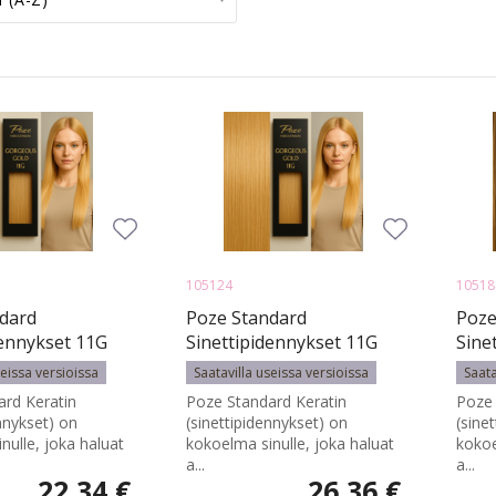
105124
10518
dard
Poze Standard
Poze
dennykset 11G
Sinettipidennykset 11G
Sine
Blonde - 40cm
Gorgeous Gold - 50cm -
7BN/
seissa versioissa
Saatavilla useissa versioissa
Saata
17g
Mix 
rd Keratin
Poze Standard Keratin
Poze 
ennykset) on
(sinettipidennykset) on
(sine
nulle, joka haluat
kokoelma sinulle, joka haluat
kokoe
a...
a...
22,34 €
26,36 €