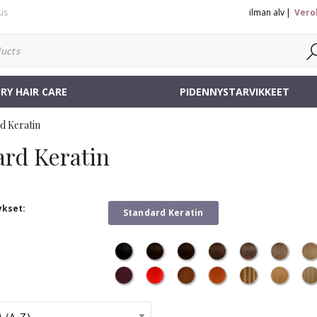
us
ilman alv
Vero
RY HAIR CARE
PIDENNYSTARVIKKEET
d Keratin
ard Keratin
ykset:
Standard Keratin