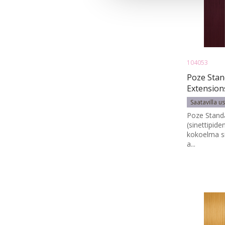
104053
Poze Stan
Extension
5RV - 40c
Saatavilla u
Poze Standa
(sinettipid
kokoelma si
a...