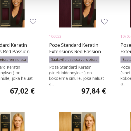
106053
10705
dard Keratin
Poze Standard Keratin
Poze
s Red Passion
Extensions Red Passion
Exte
m - 50g
5RV - 60cm - 50g
5RV 
seissa versioissa
Saatavilla useissa versioissa
Saata
rd Keratin
Poze Standard Keratin
Poze 
ennykset) on
(sinettipidennykset) on
(sine
nulle, joka haluat
kokoelma sinulle, joka haluat
kokoe
a...
a...
67,02 €
97,84 €