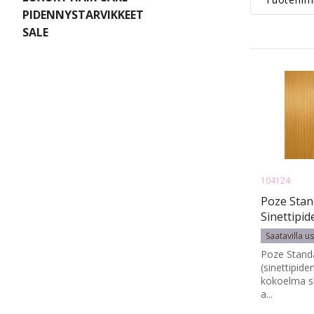
PIDENNYSTARVIKKEET
SALE
104124
Poze Stan
Sinettipi
Gorgeous 
Saatavilla u
- 17g
Poze Standa
(sinettipid
kokoelma si
a...