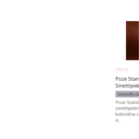
105133
Poze Stan
Sinettipi
Auburn 4R
Saatavilla u
Poze Standa
(sinettipid
kokoelma si
a...