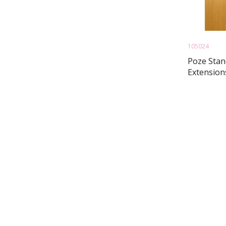
105024
Poze Stan
Extension
Gold 11G 