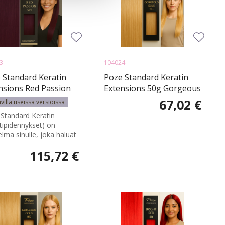
3
104024
 Standard Keratin
Poze Standard Keratin
nsions Red Passion
Extensions 50g Gorgeous
- 70cm - 50g
Gold 11G - 40cm - 50g
67,02 €
villa useissa versioissa
Standard Keratin
ttipidennykset) on
lma sinulle, joka haluat
115,72 €