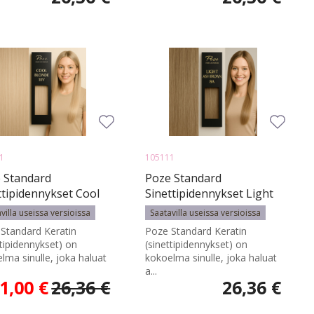
1
105111
 Standard
Poze Standard
ttipidennykset Cool
Sinettipidennykset Light
de 10V - 50cm - 17g
Ash Brown 8A - 50cm -
villa useissa versioissa
Saatavilla useissa versioissa
17g
Standard Keratin
Poze Standard Keratin
ttipidennykset) on
(sinettipidennykset) on
lma sinulle, joka haluat
kokoelma sinulle, joka haluat
a...
1,00 €
26,36 €
26,36 €