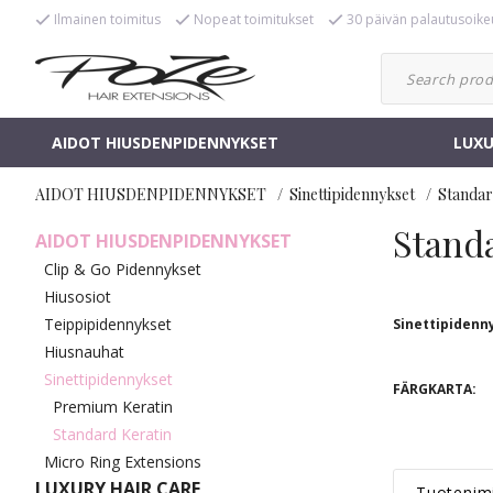
Ilmainen toimitus
Nopeat toimitukset
30 päivän palautusoike
AIDOT HIUSDENPIDENNYKSET
LUXU
AIDOT HIUSDENPIDENNYKSET
Sinettipidennykset
Standar
Stand
AIDOT HIUSDENPIDENNYKSET
Clip & Go Pidennykset
Hiusosiot
Teippipidennykset
Sinettipidenn
Hiusnauhat
Sinettipidennykset
FÄRGKARTA:
Premium Keratin
Standard Keratin
Micro Ring Extensions
LUXURY HAIR CARE