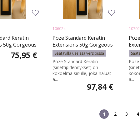
106024
10702
dard Keratin
Poze Standard Keratin
Poze
s 50g Gorgeous
Extensions 50g Gorgeous
Exte
- 50cm - 50g
Gold 11G - 60cm - 50g
Gold
75,95 €
Saatavilla useissa versioissa
Saata
Poze Standard Keratin
Poze 
(sinettipidennykset) on
(sine
kokoelma sinulle, joka haluat
kokoe
a...
a...
97,84 €
1
2
3
4