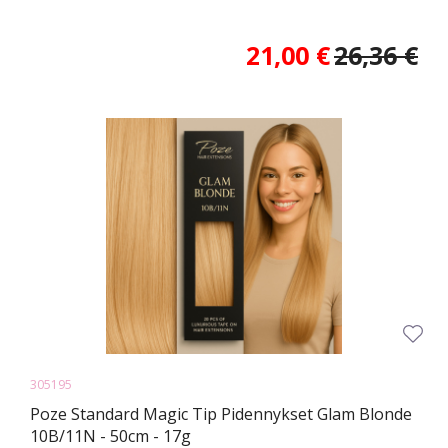
21,00 €
26,36 €
305195
Poze Standard Magic Tip Pidennykset Glam Blonde
10B/11N - 50cm - 17g