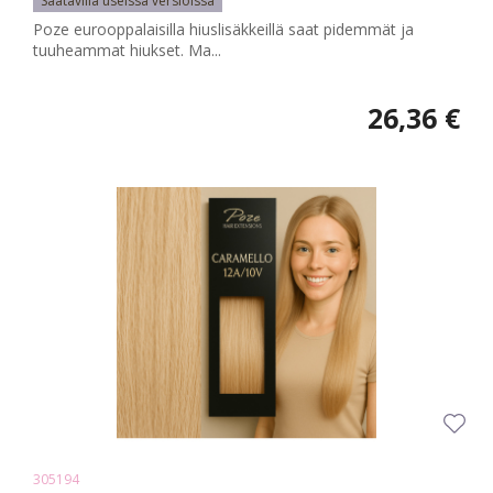
Saatavilla useissa versioissa
Poze eurooppalaisilla hiuslisäkkeillä saat pidemmät ja
tuuheammat hiukset. Ma...
26,36 €
305194