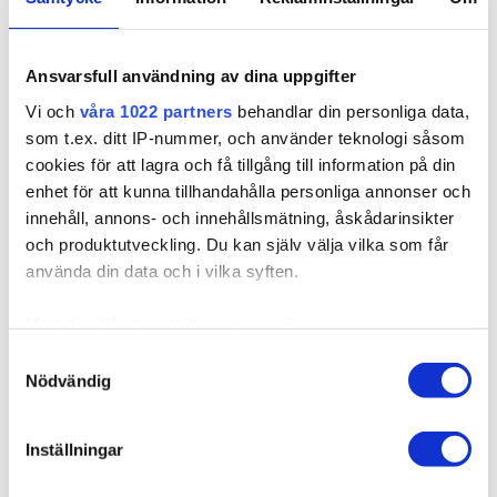
Ansvarsfull användning av dina uppgifter
305124
Poze Standard Magic Tip Pidennykset Gorgeous
Vi och
våra 1022 partners
behandlar din personliga data,
Gold 11G - 50cm - 17g
som t.ex. ditt IP-nummer, och använder teknologi såsom
Saatavilla useissa versioissa
cookies för att lagra och få tillgång till information på din
enhet för att kunna tillhandahålla personliga annonser och
Poze eurooppalaisilla hiuslisäkkeillä saat pidemmät ja
tuuheammat hiukset. Ma...
innehåll, annons- och innehållsmätning, åskådarinsikter
och produktutveckling. Du kan själv välja vilka som får
använda din data och i vilka syften.
26,36 €
Med din tillåtelse skulle vi även vilja:
Samla in information om din geografiska plats som
Samtyckesval
Nödvändig
kan ha en noggrannhet på upp till flera meter
Identifiera din enhet genom att aktivt skanna den för
specifika kännetecken (fingeravtryck)
Inställningar
Ta reda på mer om hur dina personliga uppgifter
behandlas och ställ in dina preferenser i
detaljsektionen
.