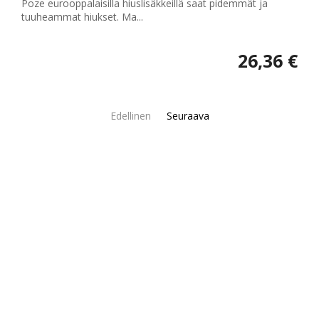
Poze eurooppalaisilla hiuslisäkkeillä saat pidemmät ja
tuuheammat hiukset. Ma...
26,36 €
Edellinen
Seuraava