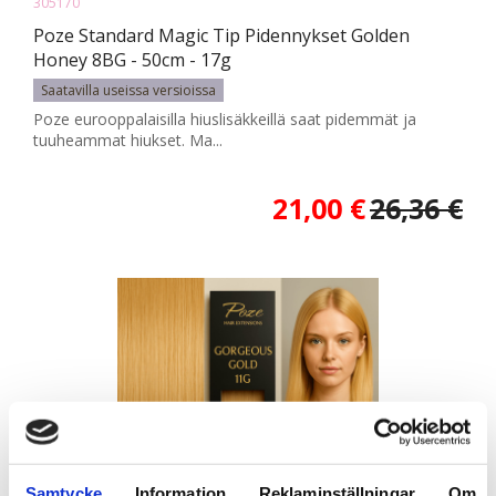
305170
Poze Standard Magic Tip Pidennykset Golden
Honey 8BG - 50cm - 17g
Saatavilla useissa versioissa
Poze eurooppalaisilla hiuslisäkkeillä saat pidemmät ja
tuuheammat hiukset. Ma...
21,00 €
26,36 €
Samtycke
Information
Reklaminställningar
Om