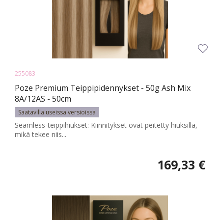
255083
Poze Premium Teippipidennykset - 50g Ash Mix
8A/12AS - 50cm
Saatavilla useissa versioissa
Seamless-teippihiukset: Kiinnitykset ovat peitetty hiuksilla,
mikä tekee niis...
169,33 €