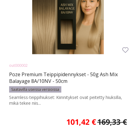
out000002
Poze Premium Teippipidennykset - 50g Ash Mix
Balayage 8A/10NV - 50cm
Saatavilla useissa versioissa
Seamless-teippihiukset: Kiinnitykset ovat peitetty hiuksilla,
mikä tekee niis...
101,42 €
169,33 €