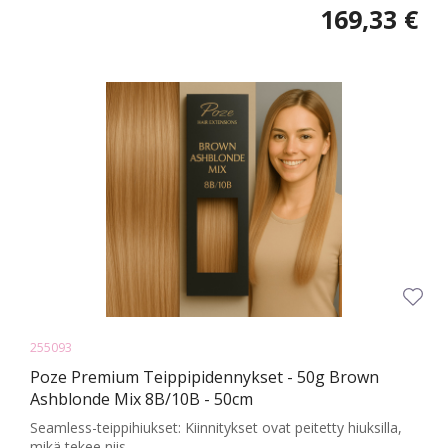
169,33 €
255093
Poze Premium Teippipidennykset - 50g Brown
Ashblonde Mix 8B/10B - 50cm
Seamless-teippihiukset: Kiinnitykset ovat peitetty hiuksilla,
mikä tekee niis...