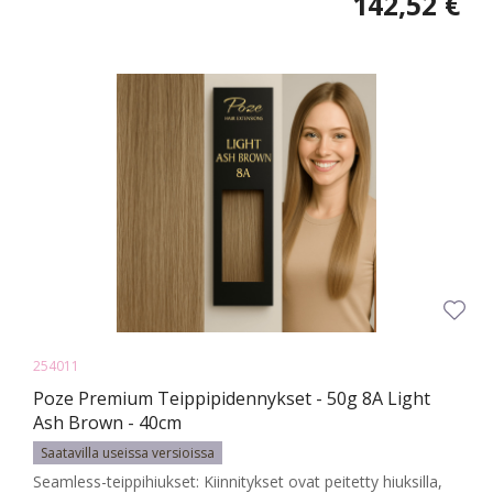
142,52 €
254011
Poze Premium Teippipidennykset - 50g 8A Light
Ash Brown - 40cm
Saatavilla useissa versioissa
Seamless-teippihiukset: Kiinnitykset ovat peitetty hiuksilla,