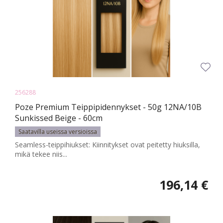
256288
Poze Premium Teippipidennykset - 50g 12NA/10B
Sunkissed Beige - 60cm
Saatavilla useissa versioissa
Seamless-teippihiukset: Kiinnitykset ovat peitetty hiuksilla,
mikä tekee niis...
196,14 €