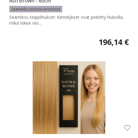
Ash Brown - 60cm
Saatavilla useissa versioissa
Seamless-teippihiukset: Kiinnitykset ovat peitetty hiuksilla,
mikä tekee niis...
196,14 €