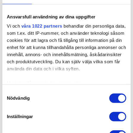
Ansvarsfull användning av dina uppgifter
254004
Vi och
våra 1022 partners
behandlar din personliga data,
Poze Premium Teippipidennykset - 50g 4B
som t.ex. ditt IP-nummer, och använder teknologi såsom
Chocolate Brown - 40cm
cookies för att lagra och få tillgång till information på din
Saatavilla useissa versioissa
enhet för att kunna tillhandahålla personliga annonser och
Seamless-teippihiukset: Kiinnitykset ovat peitetty hiuksilla,
innehåll, annons- och innehållsmätning, åskådarinsikter
mikä tekee niis...
och produktutveckling. Du kan själv välja vilka som får
använda din data och i vilka syften.
142,52 €
Med din tillåtelse skulle vi även vilja:
Samla in information om din geografiska plats som
Samtyckesval
Nödvändig
kan ha en noggrannhet på upp till flera meter
Identifiera din enhet genom att aktivt skanna den för
specifika kännetecken (fingeravtryck)
Inställningar
Ta reda på mer om hur dina personliga uppgifter
behandlas och ställ in dina preferenser i
detaljsektionen
.