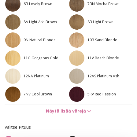
6B Lovely Brown
7BN Mocha Brown
8A Light Ash Brown
8B Light Brown
9N Natural Blonde
10B Sand Blonde
11G Gorgeous Gold
11V Beach Blonde
12NA Platinum
12AS Platinum Ash
7NV Cool Brown
5RV Red Passion
Näytä lisää värejä
8R Bright Red
1N/4B Dark Mix
Valitse Pituus
4B/9G Chocco Cola
8A/12AS Ash Mix