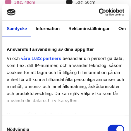
50g, 40cm
50g, 50cm
8B/11G Whipped Cream
7BN/10B Sandy Brown
60g, 60cm
Seamless, 50g, 40cm
Blonde
Mix
Seamless, 50g, 50cm
Seamless, 60g, 60cm
10NV/10V Sensation
10BS/12AS Dirty
Samtycke
Information
Reklaminställningar
Om
Seamless, 70g, 70cm
Blonde
Titanium Mix
10B/12NA Sunkissed
8A/10NV Ash Mix
Beige
Balayage
Ansvarsfull användning av dina uppgifter
142,52 €
Vi och
våra 1022 partners
behandlar din personliga data,
7BN/10B Sandy Brown
8A/12AS Ash Mix
Balayage
Balayage
som t.ex. ditt IP-nummer, och använder teknologi såsom
cookies för att lagra och få tillgång till information på din
Loppuunmyyty
enhet för att kunna tillhandahålla personliga annonser och
innehåll, annons- och innehållsmätning, åskådarinsikter
Nopeat toimitukset
och produktutveckling. Du kan själv välja vilka som får
använda din data och i vilka syften.
LISÄÄ OSTOSKORIIN
Med din tillåtelse skulle vi även vilja:
Samla in information om din geografiska plats som
Samtyckesval
Nödvändig
kan ha en noggrannhet på upp till flera meter