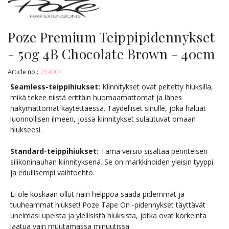
Poze Premium Teippipidennykset
- 50g 4B Chocolate Brown - 40cm
Article no.:
254004
Seamless-teippihiukset:
Kiinnitykset ovat peitetty hiuksilla,
mikä tekee niistä erittäin huomaamattomat ja lähes
näkymättömät käytettäessä. Täydelliset sinulle, joka haluat
luonnollisen ilmeen, jossa kiinnitykset sulautuvat omaan
hiukseesi.
Standard-teippihiukset:
Tämä versio sisältää perinteisen
silikoninauhan kiinnityksenä. Se on markkinoiden yleisin tyyppi
ja edullisempi vaihtoehto.
Ei ole koskaan ollut näin helppoa saada pidemmät ja
tuuheammat hiukset! Poze Tape On -pidennykset täyttävät
unelmasi upeista ja ylellisistä hiuksista, jotka ovat korkeinta
laatua vain muutamassa minuutissa.