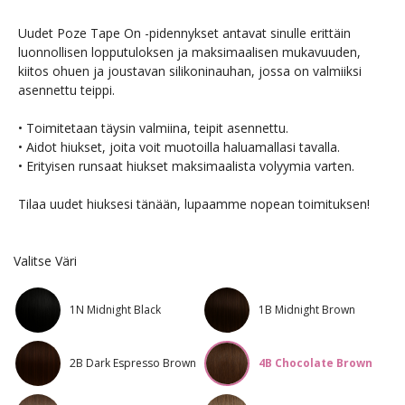
Uudet Poze Tape On -pidennykset antavat sinulle erittäin
luonnollisen lopputuloksen ja maksimaalisen mukavuuden,
kiitos ohuen ja joustavan silikoninauhan, jossa on valmiiksi
asennettu teippi.
• Toimitetaan täysin valmiina, teipit asennettu.
• Aidot hiukset, joita voit muotoilla haluamallasi tavalla.
• Erityisen runsaat hiukset maksimaalista volyymia varten.
Tilaa uudet hiuksesi tänään, lupaamme nopean toimituksen!
Valitse Väri
1N Midnight Black
1B Midnight Brown
2B Dark Espresso Brown
4B Chocolate Brown