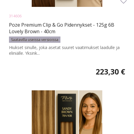
314606
Poze Premium Clip & Go Pidennykset - 125g 6B
Lovely Brown - 40cm
Saatavilla useissa versioissa
Hiukset sinulle, joka asetat suuret vaatimukset laadulle ja
eliniälle. Yksink...
223,30 €