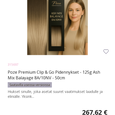
315697
Poze Premium Clip & Go Pidennykset - 125g Ash
Mix Balayage 8A/10NV - 50cm
Saatavilla useissa versioissa
Hiukset sinulle, joka asetat suuret vaatimukset laadulle ja
eliniälle. Yksink...
267,62 €