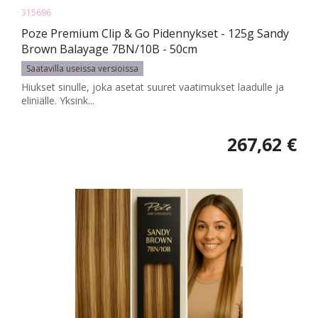
315696
Poze Premium Clip & Go Pidennykset - 125g Sandy
Brown Balayage 7BN/10B - 50cm
Saatavilla useissa versioissa
Hiukset sinulle, joka asetat suuret vaatimukset laadulle ja
eliniälle. Yksink...
267,62 €