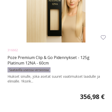
316662
Poze Premium Clip & Go Pidennykset - 125g
Platinum 12NA - 60cm
Saatavilla useissa versioissa
Hiukset sinulle, joka asetat suuret vaatimukset laadulle ja
eliniälle. Yksink...
356,98 €