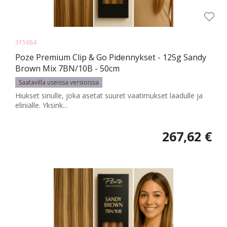
315684
Poze Premium Clip & Go Pidennykset - 125g Sandy
Brown Mix 7BN/10B - 50cm
Saatavilla useissa versioissa
Hiukset sinulle, joka asetat suuret vaatimukset laadulle ja
eliniälle. Yksink...
267,62 €