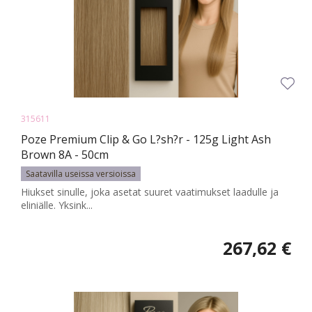
315611
Poze Premium Clip & Go L?sh?r - 125g Light Ash
Brown 8A - 50cm
Saatavilla useissa versioissa
Hiukset sinulle, joka asetat suuret vaatimukset laadulle ja
eliniälle. Yksink...
267,62 €