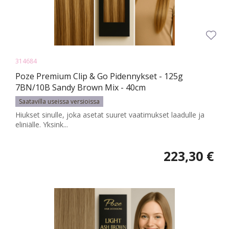
314684
Poze Premium Clip & Go Pidennykset - 125g
7BN/10B Sandy Brown Mix - 40cm
Saatavilla useissa versioissa
Hiukset sinulle, joka asetat suuret vaatimukset laadulle ja
eliniälle. Yksink...
223,30 €