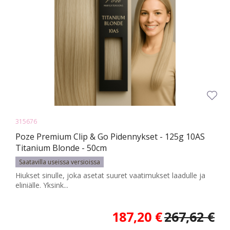
315676
Poze Premium Clip & Go Pidennykset - 125g 10AS
Titanium Blonde - 50cm
Saatavilla useissa versioissa
Hiukset sinulle, joka asetat suuret vaatimukset laadulle ja
eliniälle. Yksink...
187,20 €
267,62 €