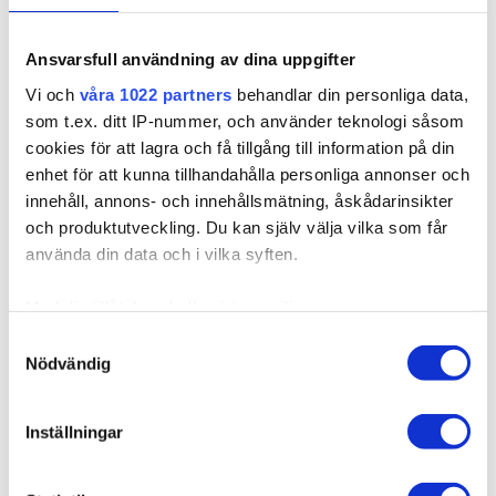
Ansvarsfull användning av dina uppgifter
316606
Vi och
våra 1022 partners
behandlar din personliga data,
Poze Premium Clip & Go Pidennykset - 125g Lovely
som t.ex. ditt IP-nummer, och använder teknologi såsom
Brown 6B - 60cm
cookies för att lagra och få tillgång till information på din
Saatavilla useissa versioissa
enhet för att kunna tillhandahålla personliga annonser och
Hiukset sinulle, joka asetat suuret vaatimukset laadulle ja
innehåll, annons- och innehållsmätning, åskådarinsikter
eliniälle. Yksink...
och produktutveckling. Du kan själv välja vilka som får
använda din data och i vilka syften.
356,98 €
Med din tillåtelse skulle vi även vilja:
Samla in information om din geografiska plats som
Samtyckesval
Nödvändig
kan ha en noggrannhet på upp till flera meter
Identifiera din enhet genom att aktivt skanna den för
specifika kännetecken (fingeravtryck)
Inställningar
Ta reda på mer om hur dina personliga uppgifter
behandlas och ställ in dina preferenser i
detaljsektionen
.