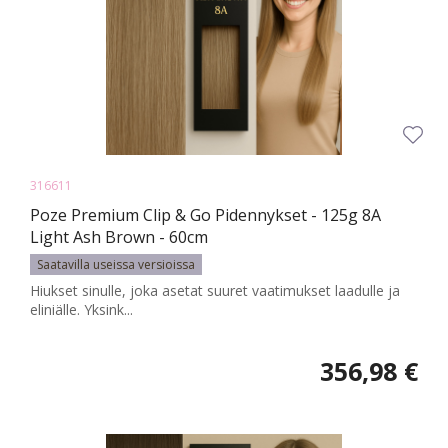
316611
Poze Premium Clip & Go Pidennykset - 125g 8A
Light Ash Brown - 60cm
Saatavilla useissa versioissa
Hiukset sinulle, joka asetat suuret vaatimukset laadulle ja
eliniälle. Yksink...
356,98 €