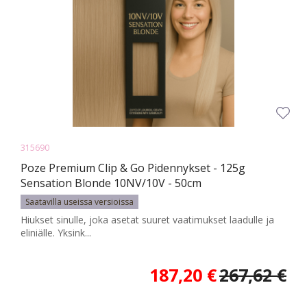
315690
Poze Premium Clip & Go Pidennykset - 125g
Sensation Blonde 10NV/10V - 50cm
Saatavilla useissa versioissa
Hiukset sinulle, joka asetat suuret vaatimukset laadulle ja
eliniälle. Yksink...
187,20 €
267,62 €