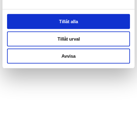
och annonserna till användarna, tillhandahålla funktioner
för sociala medier och analysera vår trafik. Vi
vidarebefordrar även sådana identifierare och annan
Tillåt alla
information från din enhet till de sociala medier och
annons- och analysföretag som vi samarbetar med.
Tillåt urval
Dessa kan i sin tur kombinera informationen med annan
information som du har tillhandahållit eller som de har
Avvisa
samlat in när du har använt deras tjänster.