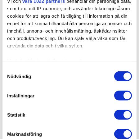
Vi och
våra 1022 partners
behandlar din personliga data,
som t.ex. ditt IP-nummer, och använder teknologi såsom
cookies för att lagra och få tillgång till information på din
enhet för att kunna tillhandahålla personliga annonser och
innehåll, annons- och innehållsmätning, åskådarinsikter
och produktutveckling. Du kan själv välja vilka som får
använda din data och i vilka syften.
Med din tillåtelse skulle vi även vilja:
Samla in information om din geografiska plats som
Samtyckesval
Nödvändig
kan ha en noggrannhet på upp till flera meter
Identifiera din enhet genom att aktivt skanna den för
specifika kännetecken (fingeravtryck)
Inställningar
Ta reda på mer om hur dina personliga uppgifter
behandlas och ställ in dina preferenser i
detaljsektionen
.
Statistik
Du kan ändra eller dra tillbaka ditt samtycke när som
helst från cookie-förklaringen.
Marknadsföring
Vi använder enhetsidentifierare för att anpassa innehållet