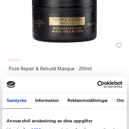
810015
Poze Repair & Rebuild Masque - 200ml
Poze Repair Masque on täyteläinen ja ylellinen tehohoito,
jonka korjaava koos...
Samtycke
Information
Reklaminställningar
Om
24,04 €
Ansvarsfull användning av dina uppgifter