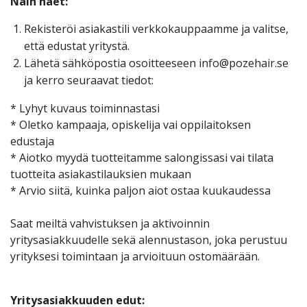
Näin haet:
Rekisteröi asiakastili verkkokauppaamme ja valitse,
että edustat yritystä.
Lähetä sähköpostia osoitteeseen info@pozehair.se
ja kerro seuraavat tiedot:
* Lyhyt kuvaus toiminnastasi
* Oletko kampaaja, opiskelija vai oppilaitoksen
edustaja
* Aiotko myydä tuotteitamme salongissasi vai tilata
tuotteita asiakastilauksien mukaan
* Arvio siitä, kuinka paljon aiot ostaa kuukaudessa
Saat meiltä vahvistuksen ja aktivoinnin
yritysasiakkuudelle sekä alennustason, joka perustuu
yrityksesi toimintaan ja arvioituun ostomäärään.
Yritysasiakkuuden edut: