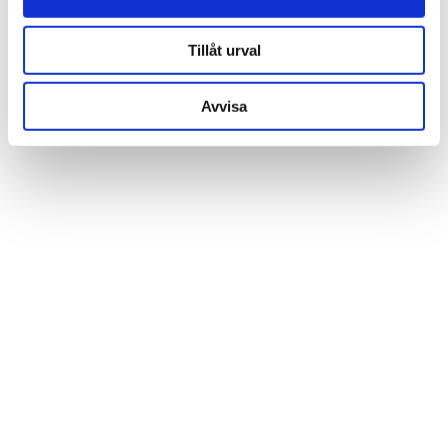
information från din enhet till de sociala medier och
annons- och analysföretag som vi samarbetar med.
Tillåt urval
Dessa kan i sin tur kombinera informationen med annan
information som du har tillhandahållit eller som de har
Avvisa
samlat in när du har använt deras tjänster.