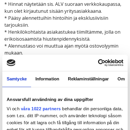
* Hinnat näytetään sis. ALV suoraan verkkokaupassa,
kun olet kirjautunut sisään yritysasiakkaana.
* Pääsy alennettuihin hintoihin ja eksklusiivisiin
tarjouksiin.
* Henkilökohtaista asiakastukea tiimiltämme, jolla on
erikoisosaamista hiustenpidennyksistä.
* Alennustaso voi muuttua ajan myötä ostovolyymin
mukaan.
Yritysasiakkaan ehdot:
* Saat vapaasti markkinoida ja myydä tuotteitamme
Samtycke
Information
Reklaminställningar
Om
fyysisessä liikkeessäsi tai koulutustoiminnassasi.
* Verkkokauppaan tai muihin digitaalisiin
myyntikanaviin tarvitaan Poze Hairin kirjallinen lupa.
Ansvarsfull användning av dina uppgifter
* Suosittelemme seuraamaan ohjeellisia
jälleenmyyntihintojamme, jotta brändi säilyy
Vi och
våra 1022 partners
behandlar din personliga data,
yhtenäisenä. Suurten poikkeamien yhteydessä voimme
som t.ex. ditt IP-nummer, och använder teknologi såsom
tarkistaa alennustasoa tai sopimusehtoja.
cookies för att lagra och få tillgång till information på din
* Yritysasiakasalennuksia ei voi yhdistää muihin
enhet för att kunna tillhandahålla personliga annonser och