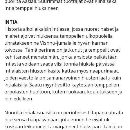
puolilta Aasiaa. Suurimmat tuottajat ovat Kiina sekä
Intia temppelihiuksineen.
INTIA
Historia alkoi aikaisin Intiassa, jossa nuoret naiset ja
miehet ajoivat hiuksensa temppelien ulkopuolella
uhratakseen ne Vishnu-jumalalle hyvän karman
toivossa. Tämä perinne on jatkunut ja temppelit ovat
kehittäneet menetelmän, jonka ansiosta pelkästään
Intiasta voidaan saada viisi tonnia hiuksia päivässä.
Intialaisten hiusten käsite kattaa myös naapurimaat,
joiden väestöllä on samanarvoinen hiusten laatu kuin
intialaisilla. Saatu myyntivoitto käytetään temppelien
orpolasten huoltoon, kuten ruokaan, koulutukseen ja
niin edelleen.
Nuorilla intialaisnaisilla on perinteisesti tapana uhrata
hiuksensa hääpäivänään, jota ennen he eivät ole
koskaan leikanneet tai värjänneet hiuksiaan. Tämä on