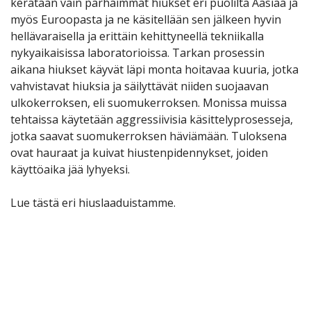
kerätään vain parhaimmat hiukset eri puolilta Aasiaa ja
myös Euroopasta ja ne käsitellään sen jälkeen hyvin
hellävaraisella ja erittäin kehittyneellä tekniikalla
nykyaikaisissa laboratorioissa. Tarkan prosessin
aikana hiukset käyvät läpi monta hoitavaa kuuria, jotka
vahvistavat hiuksia ja säilyttävät niiden suojaavan
ulkokerroksen, eli suomukerroksen. Monissa muissa
tehtaissa käytetään aggressiivisia käsittelyprosesseja,
jotka saavat suomukerroksen häviämään. Tuloksena
ovat hauraat ja kuivat hiustenpidennykset, joiden
käyttöaika jää lyhyeksi.
Lue tästä eri hiuslaaduistamme.