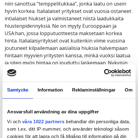
niin sanottua ”temppelitukkaa”, jonka laatu on usein
hyvin korkea. Italialaiset yritykset ovat vuosia ostaneet
intialaiset hiukset ja valmistaneet niistä laadukkaita
hiustenpidennyksiä. Ne on myyty Eurooppaan ja
USA:han, jossa lopputuotteesta maksetaan korkea
hinta. Italialaisyritykset ovat kuitenkin viime vuosina
joutuneet kilpailemaan aasialisia hiuksia halvempaan
hintaan myyvien yritysten kanssa, minkä vuoksi laatua
ja siten myös hintaa on jouduttu laskemaan. Nykyisin
on melkein mahdotonta saada sataprosenttisesti
intialaista hiusta. Useimmiten siihen on sekoitettu
aasialaista hiusta, jotta hinnat voitaisiin pitää alhaisina.
Samtycke
Information
Reklaminställningar
Om
KIINA – AASIA
Kiina on nykyisin markkinoiden suurin tekijä. Modernit
Ansvarsfull användning av dina uppgifter
tehtaat, alhaiset työkustannukset ja rajattomat
resurssit antavat Kiinalle mahdollisuuden toimittaa
Vi och
våra 1022 partners
behandlar din personliga data,
tonneittain hiustenpidennyksiä joka kuukausi. Täällä
som t.ex. ditt IP-nummer, och använder teknologi såsom
nuoret ihmiset käyvät tehtaissa myymässä hiuksiaan
cookies för att lagra och få tillgång till information på din