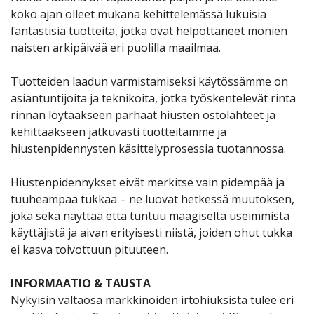
koko ajan olleet mukana kehittelemässä lukuisia
fantastisia tuotteita, jotka ovat helpottaneet monien
naisten arkipäivää eri puolilla maailmaa.
Tuotteiden laadun varmistamiseksi käytössämme on
asiantuntijoita ja teknikoita, jotka työskentelevät rinta
rinnan löytääkseen parhaat hiusten ostolähteet ja
kehittääkseen jatkuvasti tuotteitamme ja
hiustenpidennysten käsittelyprosessia tuotannossa.
Hiustenpidennykset eivät merkitse vain pidempää ja
tuuheampaa tukkaa – ne luovat hetkessä muutoksen,
joka sekä näyttää että tuntuu maagiselta useimmista
käyttäjistä ja aivan erityisesti niistä, joiden ohut tukka
ei kasva toivottuun pituuteen.
INFORMAATIO & TAUSTA
Nykyisin valtaosa markkinoiden irtohiuksista tulee eri