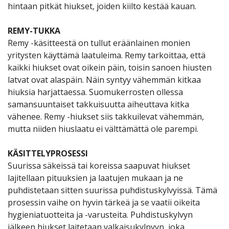
hintaan pitkät hiukset, joiden kiilto kestää kauan.
REMY-TUKKA
Remy -käsitteestä on tullut eräänlainen monien
yritysten käyttämä laatuleima. Remy tarkoittaa, että
kaikki hiukset ovat oikein päin, toisin sanoen hiusten
latvat ovat alaspäin. Näin syntyy vähemmän kitkaa
hiuksia harjattaessa. Suomukerrosten ollessa
samansuuntaiset takkuisuutta aiheuttava kitka
vähenee. Remy -hiukset siis takkuilevat vähemmän,
mutta niiden hiuslaatu ei välttämättä ole parempi.
KÄSITTELYPROSESSI
Suurissa säkeissä tai koreissa saapuvat hiukset
lajitellaan pituuksien ja laatujen mukaan ja ne
puhdistetaan sitten suurissa puhdistuskylvyissä. Tämä
prosessin vaihe on hyvin tärkeä ja se vaatii oikeita
hygieniatuotteita ja -varusteita. Puhdistuskylvyn
jälkeen hiukset laitetaan valkaisukylpyyn, joka