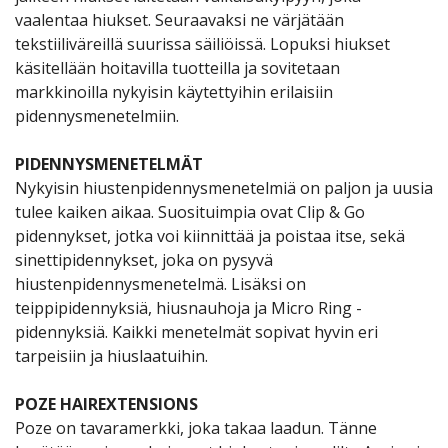
vaalentaa hiukset. Seuraavaksi ne värjätään
tekstiiliväreillä suurissa säiliöissä. Lopuksi hiukset
käsitellään hoitavilla tuotteilla ja sovitetaan
markkinoilla nykyisin käytettyihin erilaisiin
pidennysmenetelmiin.
PIDENNYSMENETELMÄT
Nykyisin hiustenpidennysmenetelmiä on paljon ja uusia
tulee kaiken aikaa. Suosituimpia ovat Clip & Go
pidennykset, jotka voi kiinnittää ja poistaa itse, sekä
sinettipidennykset, joka on pysyvä
hiustenpidennysmenetelmä. Lisäksi on
teippipidennyksiä, hiusnauhoja ja Micro Ring -
pidennyksiä. Kaikki menetelmät sopivat hyvin eri
tarpeisiin ja hiuslaatuihin.
POZE HAIREXTENSIONS
Poze on tavaramerkki, joka takaa laadun. Tänne