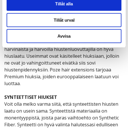
vidarebefordrar även sådana identifierare och annan
Tillåt alla
EUROOPPA
information från din enhet till de sociala medier och
Eurooppalainen hius on harvinaista, mutta se sopii
annons- och analysföretag som vi samarbetar med.
Tillåt urval
erinomaisesti pohjoismaalaisille. Hiukset sekoittuvat
Dessa kan i sin tur kombinera informationen med annan
luontevasti omiin hiuksiisi ja tulos on luonnollinen.
information som du har tillhandahållit eller som de har
Tämä hius tulee useimmiten Etelä- tai Itä-Euroopan
Avvisa
samlat in när du har använt deras tjänster.
maista. Eurooppalainen hius on kalliimpaa koska se on
harvinaista ja harvoilla hiustenluovuttajilla on hyvä
hiuslaatu. Useimmat ovat käsitelleet hiuksiaan, jolloin
ne ovat jo vahingoittuneet eivätkä siis sovi
hiustenpidennyksiin. Poze hair extensions tarjoaa
Premium hiuksia, joiden eurooppalaiseen laatuun voi
luottaa.
SYNTEETTISET HIUKSET
Voit olla melko varma siitä, että synteettisten hiusten
laatu on usein sama. Synteettistä materiaalia on
monentyyppistä, joista paras vaihtoehto on Synthetic
Fiber. Synteetti on hyvä valinta halutessasi edulliseen