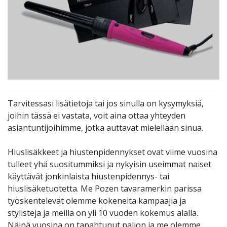
Tarvitessasi lisätietoja tai jos sinulla on kysymyksiä,
joihin tässä ei vastata, voit aina ottaa yhteyden
asiantuntijoihimme, jotka auttavat mielellään sinua.
Hiuslisäkkeet ja hiustenpidennykset ovat viime vuosina
tulleet yhä suositummiksi ja nykyisin useimmat naiset
käyttävät jonkinlaista hiustenpidennys- tai
hiuslisäketuotetta. Me Pozen tavaramerkin parissa
työskentelevät olemme kokeneita kampaajia ja
stylisteja ja meillä on yli 10 vuoden kokemus alalla.
Näinä vuosina on tapahtunut paljon ja me olemme