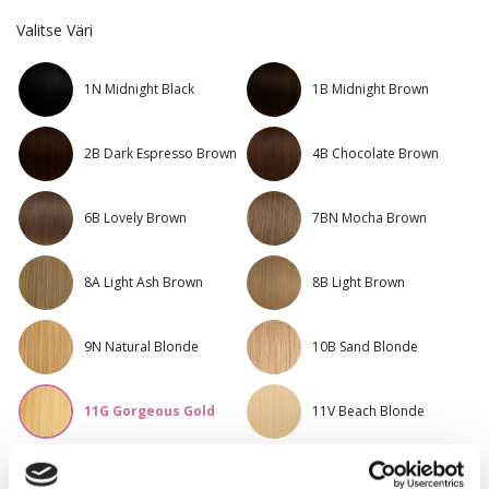
Valitse Väri
1N Midnight Black
1B Midnight Brown
2B Dark Espresso Brown
4B Chocolate Brown
6B Lovely Brown
7BN Mocha Brown
8A Light Ash Brown
8B Light Brown
9N Natural Blonde
10B Sand Blonde
11G Gorgeous Gold
11V Beach Blonde
12NA Platinum
12AS Platinum Ash