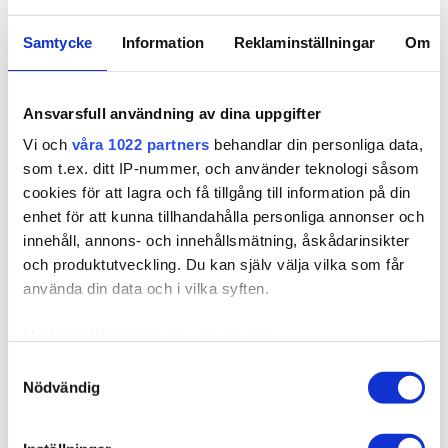
Samtycke
Information
Reklaminställningar
Om
10V Cool Blonde
4RG Auburn
Näytä lisää värejä
5RV Red Passion
8R Bright Red
Ansvarsfull användning av dina uppgifter
Vi och
våra 1022 partners
behandlar din personliga data,
Valitse Pituus
7BK Light Copper Brown
7K Copper Fusion
som t.ex. ditt IP-nummer, och använder teknologi såsom
cookies för att lagra och få tillgång till information på din
17g, 40cm
17g, 50cm
enhet för att kunna tillhandahålla personliga annonser och
7BN/10B Sandy Brown
8A/10NV Ash Mix
50g, 60cm
50g, 70cm
Mix
innehåll, annons- och innehållsmätning, åskådarinsikter
och produktutveckling. Du kan själv välja vilka som får
Sandy Brown Balayage
Ash Mix Balayage
7BN/10B
8A/12AS
använda din data och i vilka syften.
115,72 €
Vanilla Espresso
Med din tillåtelse skulle vi även vilja:
Dark Mix Balayage 1N/4B
Balayage 1N/12NA
Samla in information om din geografiska plats som
Samtyckesval
Loppuunmyyty
Nödvändig
kan ha en noggrannhet på upp till flera meter
Identifiera din enhet genom att aktivt skanna den för
Nopeat toimitukset
specifika kännetecken (fingeravtryck)