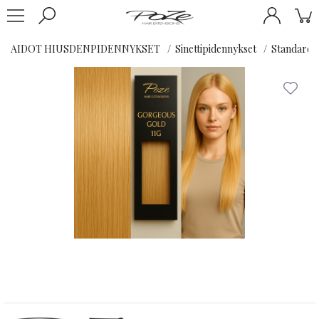
AIDOT HIUSDENPIDENNYKSET
Sinettipidennykset
Standard K