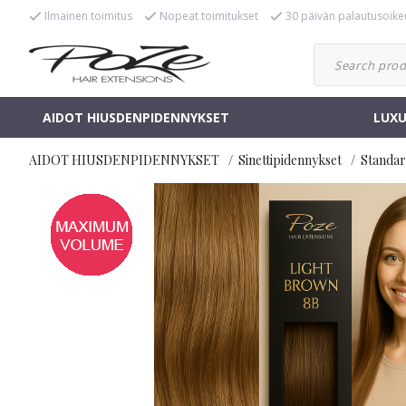
Ilmainen toimitus
Nopeat toimitukset
30 päivän palautusoike
AIDOT HIUSDENPIDENNYKSET
LUXU
AIDOT HIUSDENPIDENNYKSET
Sinettipidennykset
Standar