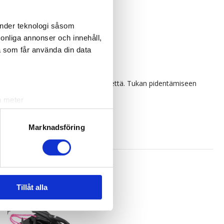
änder teknologi såsom
rsonliga annonser och innehåll,
a som får använda din data
ä 50 osiota, jotka painavat 1g/osio.että. Tukan pidentämiseen
a meter
k)
ljsektionen
. Du kan ändra
Marknadsföring
andahålla funktioner för
n information från din enhet
 tur kombinera informationen
Tillåt alla
deras tjänster.