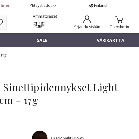
llinen
Yhteystiedot
Finland
Ammattilaiset
Kirjaudu sisään
Ostoskorin
SALE
VÄRIKARTTA
 17g
 Sinettipidennykset Light
cm - 17g
1B Midnight Brown