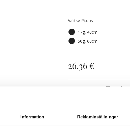
5RV Red Passion
Valitse Pituus
7BK Light Copper Brown
17g, 40cm
7BN/10B Sandy Brown Mix
50g, 60cm
Sandy Brown Balayage 7B
26,36 €
Vanilla Espresso Balayag
Loppuunmyyty
Nop
Information
Reklaminställningar