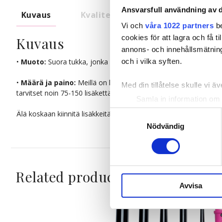
Ansvarsfull användning av d
Kuvaus
Kvalitet & Hoito
Vi och
våra 1022 partners
be
cookies för att lagra och få t
Kuvaus
annons- och innehållsmätning
•
Muoto:
Suora tukka, jonka voi myös muotoilla kihartimella tai 
och i vilka syften.
•
Määrä ja paino:
Meillä on kaksi erilaista pakkausta. 17g pakk
Med din tillåtelse skulle vi äve
tarvitset noin 75-150 lisäkettä riippuen siitä kuinka paksu oma tu
Samla in information om 
Identifiera din enhet gen
Älä koskaan kiinnitä lisäkkeitä hiuspohjaan eikä liian korkealle nis
Samtyckesval
Ta reda på mer om hur dina pe
Nödvändig
eller dra tillbaka ditt samtyc
Vi använder enhetsidentifierar
Related products
sociala medier och analysera 
till de sociala medier och a
Avvisa
med annan information som du 