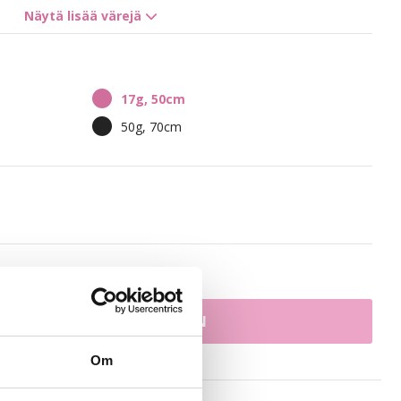
Näytä lisää värejä
8R Bright Red
7K Copper Fusion
17g, 50cm
8A/10NV Ash Mix
50g, 70cm
N/10B
Ash Mix Balayage 8A/12AS
e 1N/12NA
Dark Mix Balayage 1N/4B
eat toimitukset
LISÄÄ OSTOSKORIIN
Om