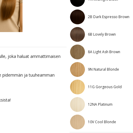
2B Dark Espresso Brown
6B Lovely Brown
8A Light Ash Brown
ulle, joka haluat ammattimaisen
9N Natural Blonde
lle pidemmän ja tuuheamman
11G Gorgeous Gold
ksista!
12NA Platinum
10V Cool Blonde