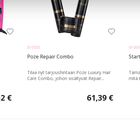
810035
61000
n
Poze Repair Combo
Star
Tilaa nyt tarjoushintaan Poze Luxury Hair
Tämä 
Care Combo, johon sisältyvät Repair...
mitä 
52 €
61,39 €