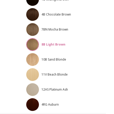
4B Chocolate Brown
7BN Mocha Brown
8B Light Brown
10B Sand Blonde
11V Beach Blonde
12AS Platinum Ash
4RG Auburn