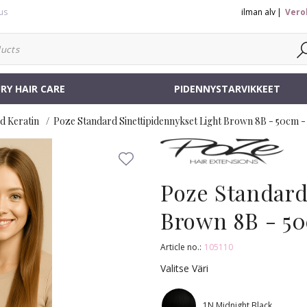
us
ilman alv
Vero
RY HAIR CARE
PIDENNYSTARVIKKEET
d Keratin
Poze Standard Sinettipidennykset Light Brown 8B - 50cm -
Poze Standard
Brown 8B - 50
Article no.:
105110
Valitse Väri
1N Midnight Black