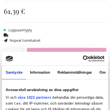
61,39 €
Loppuunmyyty
Nopeat toimitukset
LISÄÄ OSTOSKORIIN
Paketti sisältää
Samtycke
Information
Reklaminställningar
Om
1x Poze Repair & Rebuild Shampoo - 250ml
Ansvarsfull användning av dina uppgifter
Vi och
våra 1022 partners
behandlar din personliga data,
som t.ex. ditt IP-nummer, och använder teknologi såsom
1x Poze Repair & Rebuild Conditioner -
cookies för att lagra och få tillgång till information på din