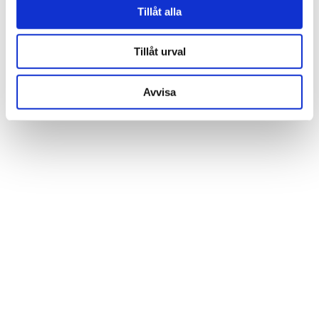
vidarebefordrar även sådana identifierare och annan
Tillåt alla
information från din enhet till de sociala medier och
annons- och analysföretag som vi samarbetar med.
Tillåt urval
Dessa kan i sin tur kombinera informationen med annan
information som du har tillhandahållit eller som de har
Avvisa
samlat in när du har använt deras tjänster.