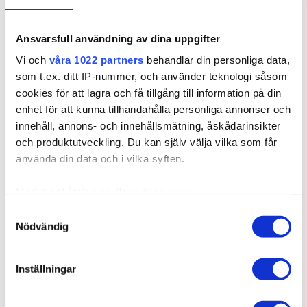
705085
Ansvarsfull användning av dina uppgifter
Poze Standard Hiusnauhat Hiustenpidennys - 50g
Vi och
våra 1022 partners
behandlar din personliga data,
Chocco Cola 4B/10B - 50cm
som t.ex. ditt IP-nummer, och använder teknologi såsom
Saatavilla useissa versioissa
cookies för att lagra och få tillgång till information på din
Koskaan ei ole ollut näin helppoa saada pidemmät ja
enhet för att kunna tillhandahålla personliga annonser och
tuuheammat hiukset! Poze ...
innehåll, annons- och innehållsmätning, åskådarinsikter
och produktutveckling. Du kan själv välja vilka som får
60,32 €
använda din data och i vilka syften.
Med din tillåtelse skulle vi även vilja:
Samla in information om din geografiska plats som
Samtyckesval
Nödvändig
kan ha en noggrannhet på upp till flera meter
Identifiera din enhet genom att aktivt skanna den för
specifika kännetecken (fingeravtryck)
Inställningar
Ta reda på mer om hur dina personliga uppgifter
behandlas och ställ in dina preferenser i
detaljsektionen
.