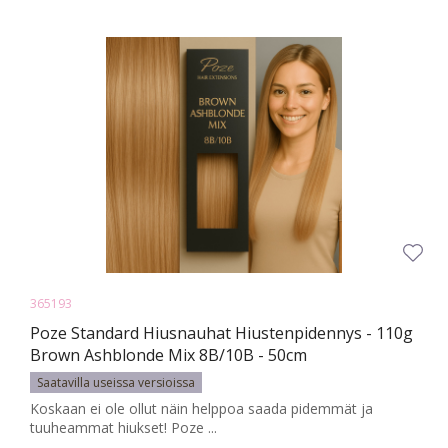
365193
Poze Standard Hiusnauhat Hiustenpidennys - 110g
Brown Ashblonde Mix 8B/10B - 50cm
Saatavilla useissa versioissa
Koskaan ei ole ollut näin helppoa saada pidemmät ja
tuuheammat hiukset! Poze ...