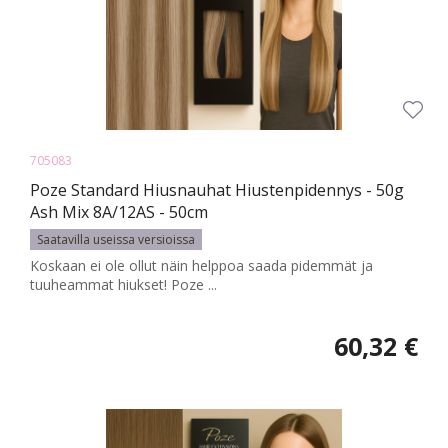
705083
Poze Standard Hiusnauhat Hiustenpidennys - 50g
Ash Mix 8A/12AS - 50cm
Saatavilla useissa versioissa
Koskaan ei ole ollut näin helppoa saada pidemmät ja
tuuheammat hiukset! Poze ...
60,32 €