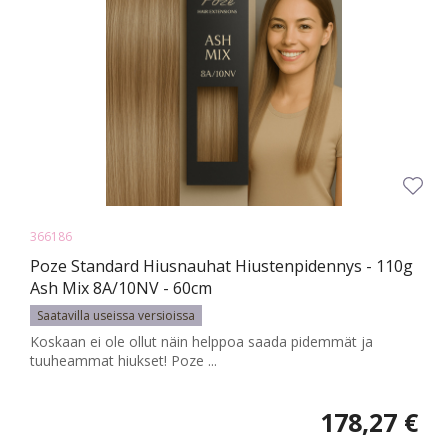
366186
Poze Standard Hiusnauhat Hiustenpidennys - 110g
Ash Mix 8A/10NV - 60cm
Saatavilla useissa versioissa
Koskaan ei ole ollut näin helppoa saada pidemmät ja
tuuheammat hiukset! Poze ...
178,27 €