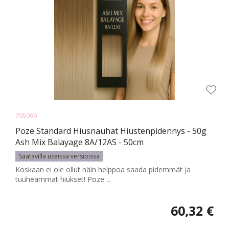
705099
Poze Standard Hiusnauhat Hiustenpidennys - 50g
Ash Mix Balayage 8A/12AS - 50cm
Saatavilla useissa versioissa
Koskaan ei ole ollut näin helppoa saada pidemmät ja
tuuheammat hiukset! Poze ...
60,32 €