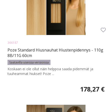
366187
Poze Standard Hiusnauhat Hiustenpidennys - 110g
8B/11G 60cm
Saatavilla useissa versioissa
Koskaan ei ole ollut näin helppoa saada pidemmät ja
tuuheammat hiukset! Poze ...
178,27 €