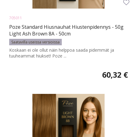
705011
Poze Standard Hiusnauhat Hiustenpidennys - 50g
Light Ash Brown 8A - 50cm
Saatavilla useissa versioissa
Koskaan ei ole ollut näin helppoa saada pidemmät ja
tuuheammat hiukset! Poze ...
60,32 €