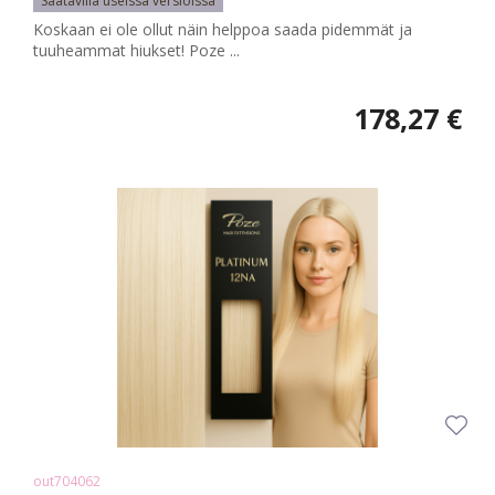
Saatavilla useissa versioissa
Koskaan ei ole ollut näin helppoa saada pidemmät ja
tuuheammat hiukset! Poze ...
178,27 €
out704062