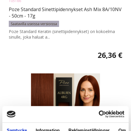
105186
Poze Standard Sinettipidennykset Ash Mix 8A/10NV
- 50cm - 17g
Saatavilla useissa versioissa
Poze Standard Keratin (sinettipidennykset) on kokoelma
sinulle, joka haluat a...
26,36 €
Samtycke
Information
Reklaminställningar
Om