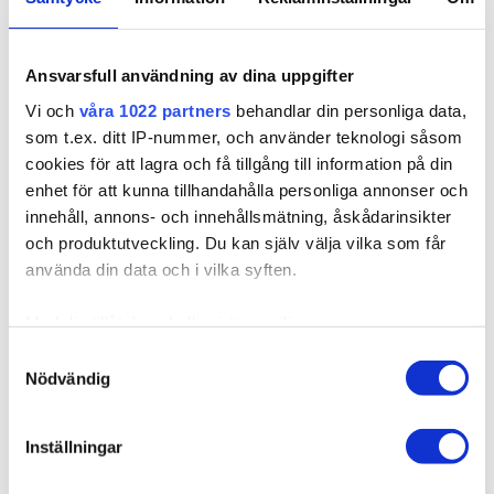
Ansvarsfull användning av dina uppgifter
105133
Poze Standard Sinettipidennykset Auburn 4RG -
Vi och
våra 1022 partners
behandlar din personliga data,
50cm - 17g
som t.ex. ditt IP-nummer, och använder teknologi såsom
Saatavilla useissa versioissa
cookies för att lagra och få tillgång till information på din
enhet för att kunna tillhandahålla personliga annonser och
Poze Standard Keratin (sinettipidennykset) on kokoelma
sinulle, joka haluat a...
innehåll, annons- och innehållsmätning, åskådarinsikter
och produktutveckling. Du kan själv välja vilka som får
använda din data och i vilka syften.
26,36 €
Med din tillåtelse skulle vi även vilja:
Samla in information om din geografiska plats som
Samtyckesval
Nödvändig
kan ha en noggrannhet på upp till flera meter
Identifiera din enhet genom att aktivt skanna den för
specifika kännetecken (fingeravtryck)
Inställningar
Ta reda på mer om hur dina personliga uppgifter
behandlas och ställ in dina preferenser i
detaljsektionen
.