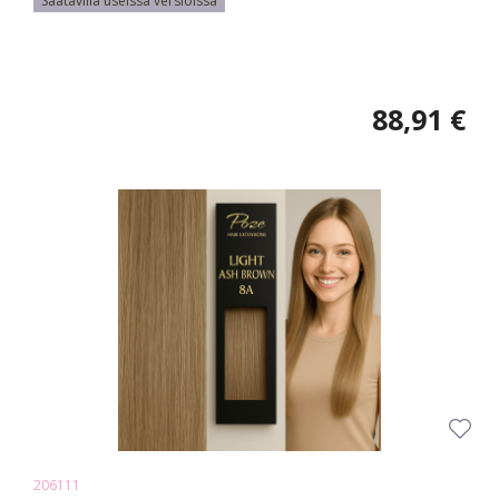
Saatavilla useissa versioissa
88,91 €
206111