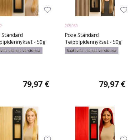
2
205083
 Standard
Poze Standard
pipidennykset - 50g
Teippipidennykset - 50g
atural Blonde ?
Ash Mix 8A/12AS - 50cm
villa useissa versioissa
Saatavilla useissa versioissa
m
79,97 €
79,97 €