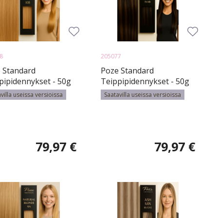
8
205077
 Standard
Poze Standard
pipidennykset - 50g
Teippipidennykset - 50g
Sand Blonde - 50cm
1N/4B Dark Mix - 50cm
villa useissa versioissa
Saatavilla useissa versioissa
79,97 €
79,97 €