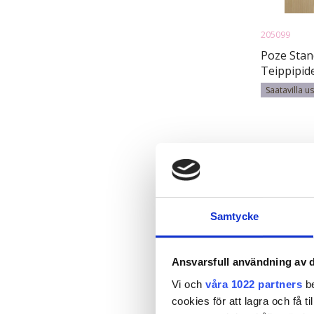
205099
Poze Stan
Teippipid
Ash Mix B
Saatavilla u
8A/12AS -
Samtycke
Ansvarsfull användning av d
Vi och
våra 1022 partners
be
cookies för att lagra och få t