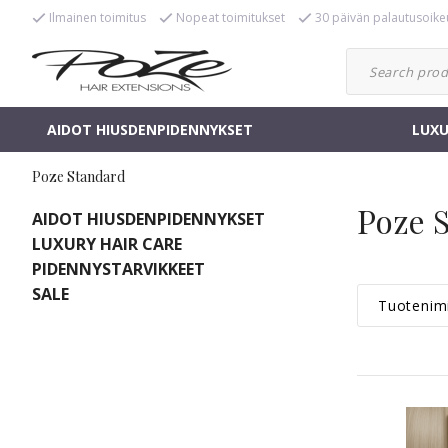
Ilmainen toimitus
Nopeat toimitukset
30 päivän palautusoike
AIDOT HIUSDENPIDENNYKSET
LUXU
Poze Standard
Poze 
AIDOT HIUSDENPIDENNYKSET
LUXURY HAIR CARE
PIDENNYSTARVIKKEET
SALE