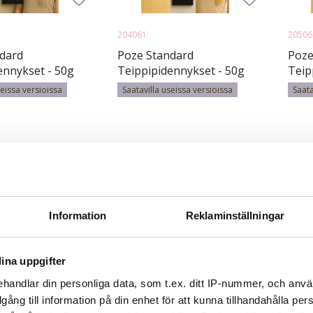
204061
20506
dard
Poze Standard
Poze
ennykset - 50g
Teippipidennykset - 50g
Teip
alayage
Beach Blonde 11V - 40cm
Beac
seissa versioissa
Saatavilla useissa versioissa
Saata
 50cm
79,97 €
62,10 €
Information
Reklaminställningar
ina uppgifter
handlar din personliga data, som t.ex. ditt IP-nummer, och anv
illgång till information på din enhet för att kunna tillhandahålla pe