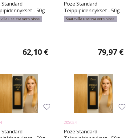
 Standard
Poze Standard
pipidennykset - 50g
Teippipidennykset - 50g
olate Brown 4B -
Chocolate Brown 4B -
villa useissa versioissa
Saatavilla useissa versioissa
m
50cm
62,10 €
79,97 €
4
205024
 Standard
Poze Standard