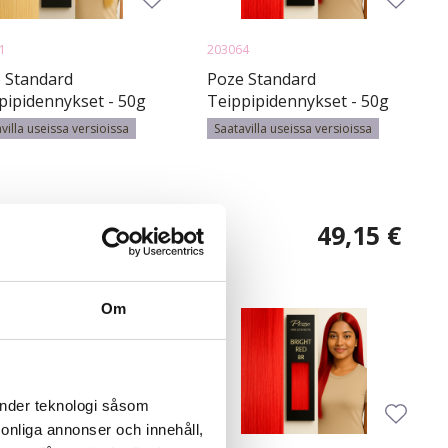
1
203064
 Standard
Poze Standard
pipidennykset - 50g
Teippipidennykset - 50g
h Blonde 11V - 50cm
Bright Red 8R - 30cm
villa useissa versioissa
Saatavilla useissa versioissa
79,97 €
49,15 €
Om
änder teknologi såsom
rsonliga annonser och innehåll,