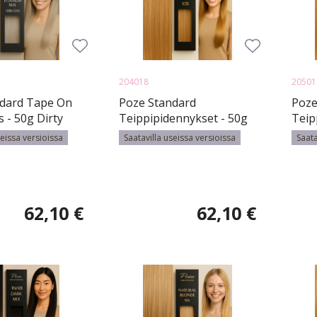
204018
20501
ndard Tape On
Poze Standard
Poze
 - 50g Dirty
Teippipidennykset - 50g
Teip
Mix 10BS/12AS
10B Sand Blonde - 40cm
10B 
seissa versioissa
Saatavilla useissa versioissa
Saata
62,10 €
62,10 €