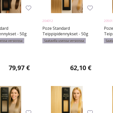
204012
20501
dard
Poze Standard
Poze
ennykset - 50g
Teippipidennykset - 50g
Teip
k Mix Balayage
9N Natural Blonde -
9N N
seissa versioissa
Saatavilla useissa versioissa
Saata
40cm
50c
79,97 €
62,10 €