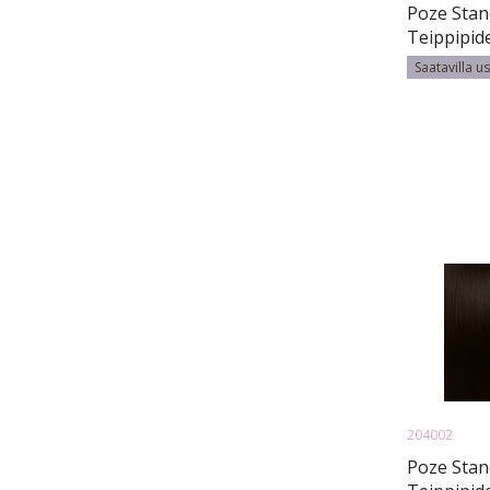
Poze Stan
Teippipid
Brown As
Saatavilla u
8B/10B - 
204002
Poze Stan