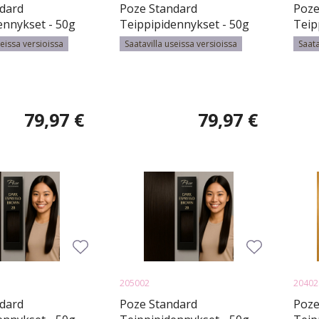
dard
Poze Standard
Poze
ennykset - 50g
Teippipidennykset - 50g
Teip
hblonde Mix
Chocco Cola 4B/10B -
Choc
seissa versioissa
Saatavilla useissa versioissa
Saata
50cm
50cm
40c
79,97 €
79,97 €
205002
20402
dard
Poze Standard
Poze