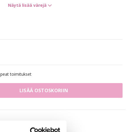
Näytä lisää värejä
4B/9G Chocco Cola Mix
8B/10B Brown Ashblonde Mix
londe
7BN/10B Sandy Brown Mix
10B/12NA Sunkissed Beige
eat toimitukset
7BN/10B Sandy Brown Balayage
LISÄÄ OSTOSKORIIN
ge
8A/12AS Ash Mix Balayage
 Balayage
1N/4B Dark Mix Balayage
10BS/12AS Dirty Titanium Mix