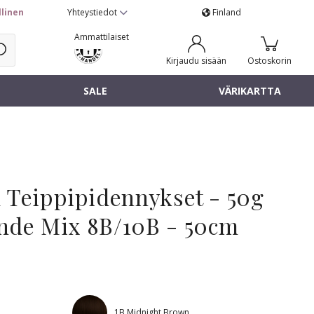
llinen
Yhteystiedot
Finland
Ammattilaiset
Kirjaudu sisään
Ostoskorin
SALE
VÄRIKARTTA
 Teippipidennykset - 50g
nde Mix 8B/10B - 50cm
1B Midnight Brown