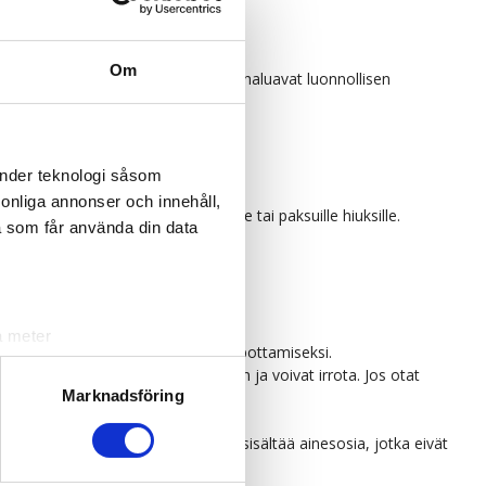
Om
käytössä. Täydellinen niille, jotka haluavat luonnollisen
a edullisempi valinta.
.
änder teknologi såsom
rsonliga annonser och innehåll,
 kolme-neljä pakkausta normaaleille tai paksuille hiuksille.
a som får använda din data
a meter
ipin ja jäänteiden poistamisen helpottamiseksi.
k)
 teippipalat eivät kosketa toisiaan ja voivat irrota. Jos otat
ljsektionen
. Du kan ändra
Marknadsföring
t muita tuotteita, koska ne voivat sisältää ainesosia, jotka eivät
andahålla funktioner för