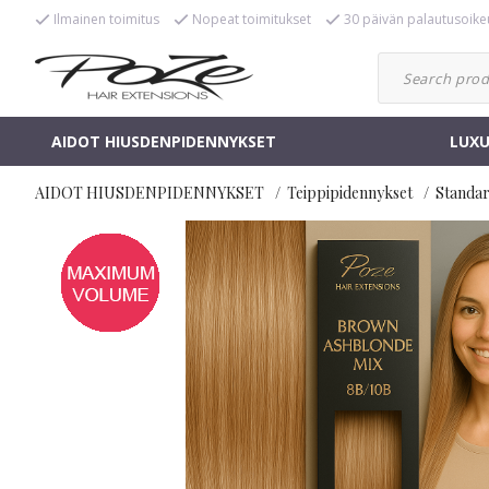
Ilmainen toimitus
Nopeat toimitukset
30 päivän palautusoike
AIDOT HIUSDENPIDENNYKSET
LUXU
AIDOT HIUSDENPIDENNYKSET
Teippipidennykset
Standa