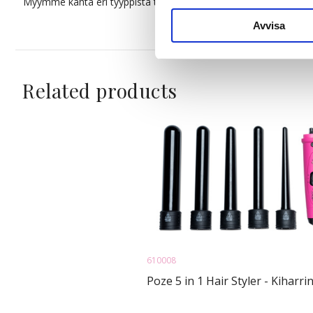
Myymme kahta eri tyyppistä teippihiusta, ja tämä malli on vakiove
sociala medier och analysera 
till de sociala medier och a
Avvisa
med annan information som du 
Related products
610008
Poze 5 in 1 Hair Styler - Kiharri