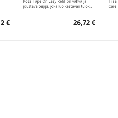
Poze Tape On Easy Refill on vahva ja
Tilaa
joustava teippi, joka luo kestävän tulok...
Care 
52 €
26,72 €