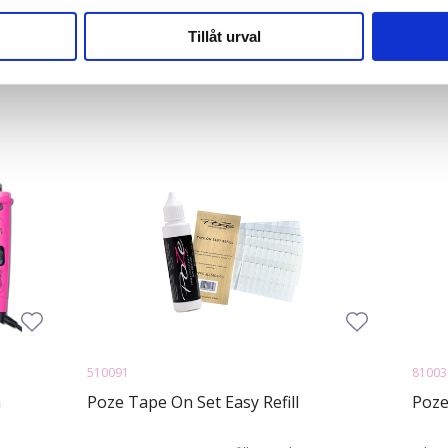
rsio, joka on hieman edullisempi. Tämän mallin kiinnikkeet eivät ole p
vår trafik. Vi vidarebefordrar även sådana identifierare och anna
nnons- och analysföretag som vi samarbetar med. Dessa kan i sin
Tillåt urval
har tillhandahållit eller som de har samlat in när du har använt 
510091
81003
n
Poze Tape On Set Easy Refill
Poze