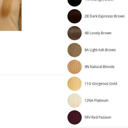
2B Dark Espresso Brown
6B Lovely Brown
8A Light Ash Brown
9N Natural Blonde
11G Gorgeous Gold
12NA Platinum
5RV Red Passion