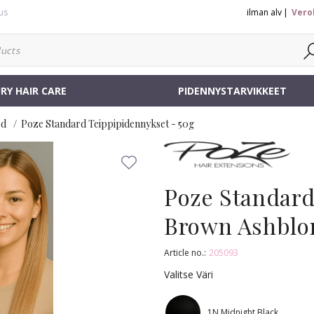
us
ilman alv
Vero
RY HAIR CARE
PIDENNYSTARVIKKEET
rd
Poze Standard Teippipidennykset - 50g
Poze Standard
Brown Ashblo
Article no.:
205093
Valitse Väri
1N Midnight Black