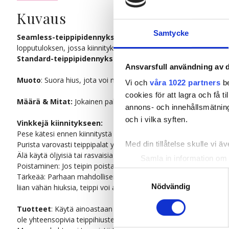
Kuvaus
Samtycke
Seamless-teippipidennykset:
Kiinnitykset ovat peitetty hiuks
lopputuloksen, jossa kiinnitykset sulautuvat saumattomasti omiin
Standard-teippipidennykset:
Tässä versiossa on perinteinen s
Ansvarsfull användning av d
Muoto
: Suora hius, jota voi muotoilla sekä kihartimella että su
Vi och
våra 1022 partners
be
cookies för att lagra och få t
Määrä & Mitat:
Jokainen pakkaus sisältää 20 palaa, jokainen 4 cm
annons- och innehållsmätning
och i vilka syften.
Vinkkejä kiinnitykseen:
Pese kätesi ennen kiinnitystä välttääksesi rasvan vaikutuksen tei
Purista varovasti teippipalat yhteen pihdeillä kiinnityksen jälkee
Med din tillåtelse skulle vi äve
Älä käytä öljyisiä tai rasvaisia tuotteita lähellä kiinnikettä, sillä s
Samla in information om 
Poistaminen: Jos teipin poistaminen on vaikeaa removerin avulla
Identifiera din enhet gen
Samtyckesval
Tärkeää: Parhaan mahdollisen pidon saamiseksi varmista, että oikea
Ta reda på mer om hur dina pe
Nödvändig
liian vähän hiuksia, teippi voi alkaa liukua alas tai irrota.
eller dra tillbaka ditt samtyc
Tuotteet
: Käytä ainoastaan Poze Luxury Hair Care -tuotteita tei
ole yhteensopivia teippihiusten kanssa.
Vi använder enhetsidentifierar