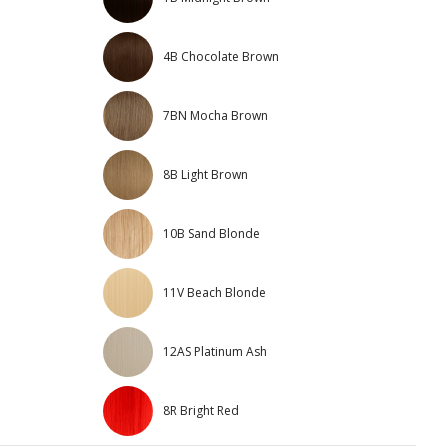
4B Chocolate Brown
7BN Mocha Brown
8B Light Brown
10B Sand Blonde
11V Beach Blonde
12AS Platinum Ash
8R Bright Red