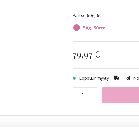
1N/4B Dark Mix
Valitse 60g, 60
4B/10B Chocco Cola
50g, 50cm
8B/11G Whipped Cream B
79,97 €
8A/12AS Ash Mix
Loppuunmyyty
Nop
8A/10NV Ash Mix
4B/8B Riche Brown Balaya
1N/12NA Vanilla Espresso
8A/10NV Ash Mix Balayage