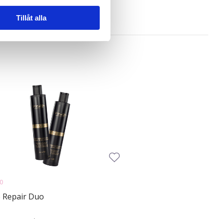
eitetty hiuksilla.
n information från din enhet
 tur kombinera informationen
Tillåt alla
deras tjänster.
0
 Repair Duo