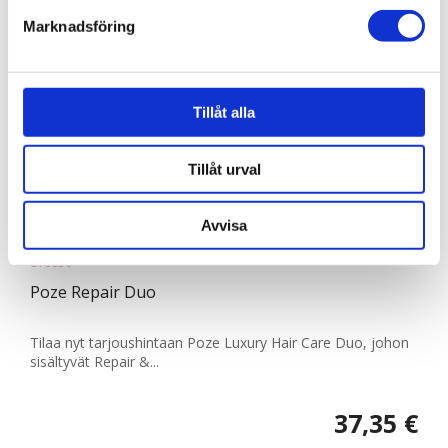
Marknadsföring
Vi använder enhetsidentifierare för att anpassa innehållet
och annonserna till användarna, tillhandahålla funktioner
för sociala medier och analysera vår trafik. Vi
vidarebefordrar även sådana identifierare och annan
Tillåt alla
information från din enhet till de sociala medier och
annons- och analysföretag som vi samarbetar med.
Tillåt urval
Dessa kan i sin tur kombinera informationen med annan
information som du har tillhandahållit eller som de har
Avvisa
samlat in när du har använt deras tjänster.
810030
Poze Repair Duo
Tilaa nyt tarjoushintaan Poze Luxury Hair Care Duo, johon
sisältyvät Repair &...
37,35 €