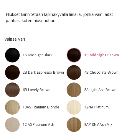
Hiukset kiinnitetään läpinäkyvällä liinalla, jonka vain laitat
päähäsi kuten hiusnauhan.
Valitse Väri
1N Midnight Black
1B Midnight Brown
2B Dark Espresso Brown
4B Chocolate Brown
6B Lovely Brown
8A Light Ash Brown
10AS Titanium Blonde
12NA Platinum
12 AS Platinum Ash
8A/10NV Ash Mix