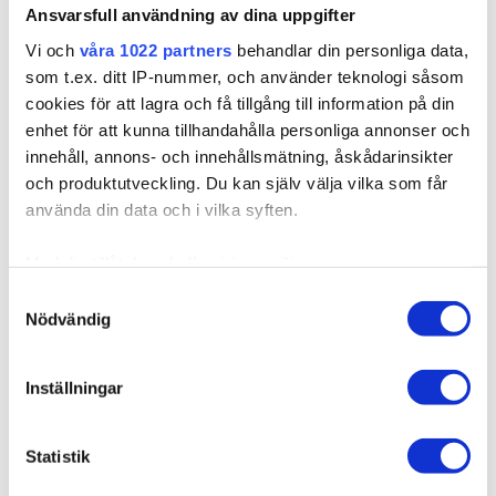
Loppuunmyyty
Ansvarsfull användning av dina uppgifter
Vi och
våra 1022 partners
behandlar din personliga data,
Nopeat toimitukset
som t.ex. ditt IP-nummer, och använder teknologi såsom
cookies för att lagra och få tillgång till information på din
LISÄÄ OSTOSKORIIN
enhet för att kunna tillhandahålla personliga annonser och
innehåll, annons- och innehållsmätning, åskådarinsikter
och produktutveckling. Du kan själv välja vilka som får
använda din data och i vilka syften.
Kuvaus
Med din tillåtelse skulle vi även vilja:
Samla in information om din geografiska plats som
Samtyckesval
Kvalitet & Hoito
Nödvändig
kan ha en noggrannhet på upp till flera meter
Identifiera din enhet genom att aktivt skanna den för
specifika kännetecken (fingeravtryck)
Inställningar
Ta reda på mer om hur dina personliga uppgifter
behandlas och ställ in dina preferenser i
detaljsektionen
.
Related products
Statistik
Du kan ändra eller dra tillbaka ditt samtycke när som
helst från cookie-förklaringen.