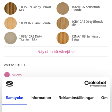
10B/7BN Sandy Brown
10NV/10V Sensation
Mix
Blonde
10B/12AS Dirty Blonde
10B/11N Glam Blonde
Mix
10BS/12AS Dirty
12NA/10B Sunkissed
Titanium Mix
Beige
8A/10NV Ash Mix
Sandy Brown Balayage
Näytä lisää värejä
Balayage
7BN/10B
Valitse Pituus
50cm
196,49 €
Samtycke
Information
Reklaminställningar
Om