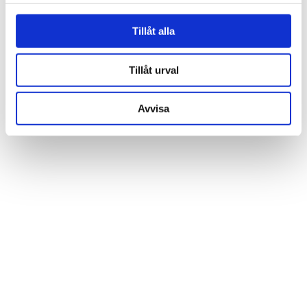
för sociala medier och analysera vår trafik. Vi
vidarebefordrar även sådana identifierare och annan
Tillåt alla
information från din enhet till de sociala medier och
annons- och analysföretag som vi samarbetar med.
Tillåt urval
Dessa kan i sin tur kombinera informationen med annan
information som du har tillhandahållit eller som de har
Avvisa
samlat in när du har använt deras tjänster.