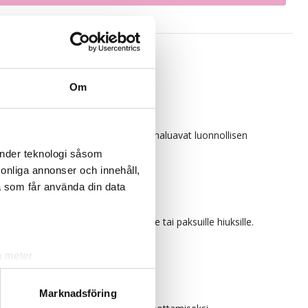
Om
käytössä. Täydellinen niille, jotka haluavat luonnollisen
änder teknologi såsom
a edullisempi valinta.
rsonliga annonser och innehåll,
a som får använda din data
.
 kolme-neljä pakkausta normaaleille tai paksuille hiuksille.
a meter
k)
ljsektionen
. Du kan ändra
Marknadsföring