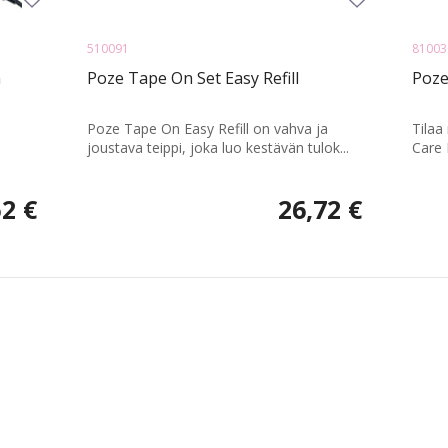
510091
81003
n
Poze Tape On Set Easy Refill
Poze
Poze Tape On Easy Refill on vahva ja
Tilaa
joustava teippi, joka luo kestävän tulok...
Care 
52 €
26,72 €