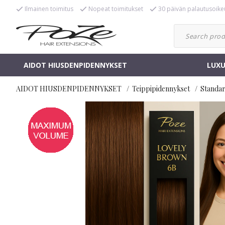
Ilmainen toimitus
Nopeat toimitukset
30 päivän palautusoike
AIDOT HIUSDENPIDENNYKSET
LUXU
AIDOT HIUSDENPIDENNYKSET
Teippipidennykset
Standa