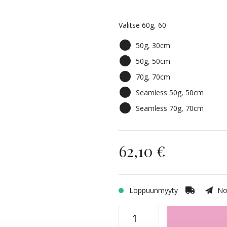
1N/4B Dark Mix
Valitse 60g, 60
4B/10B Chocco Cola
50g, 30cm
50g, 50cm
8B/11G Whipped Cream B
70g, 70cm
Seamless 50g, 50cm
8A/12AS Ash Mix
Seamless 70g, 70cm
8A/10NV Ash Mix
62,10 €
4B/8B Riche Brown Balaya
Loppuunmyyty
Nop
1N/12NA Vanilla Espresso
8A/10NV Ash Mix Balayage