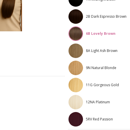
2B Dark Espresso Brown
6B Lovely Brown
8A Light Ash Brown
9N Natural Blonde
11G Gorgeous Gold
12NA Platinum
5RV Red Passion