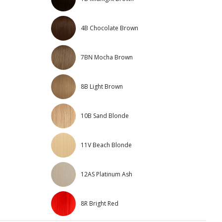
4B Chocolate Brown
7BN Mocha Brown
8B Light Brown
10B Sand Blonde
11V Beach Blonde
12AS Platinum Ash
8R Bright Red