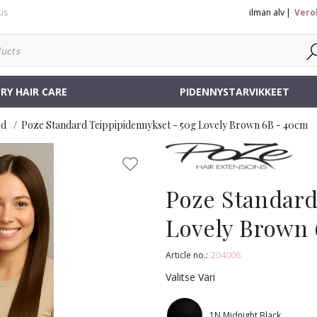
us
ilman alv
Vero
RY HAIR CARE
PIDENNYSTARVIKKEET
rd
Poze Standard Teippipidennykset - 50g Lovely Brown 6B - 40cm
Poze Standard
Lovely Brown
Article no.:
204006
Valitse Väri
1N Midnight Black