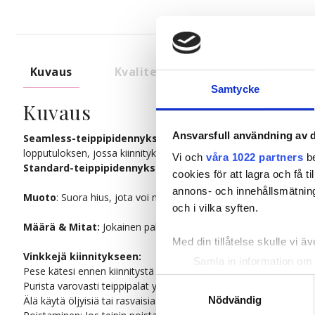
Kuvaus
Kvalitet & Hoito
Samtycke
Kuvaus
Ansvarsfull användning av d
Seamless-teippipidennykset:
Kiinnitykset ovat peitetty hiuks
lopputuloksen, jossa kiinnitykset sulautuvat saumattomasti omiin
Vi och
våra 1022 partners
be
Standard-teippipidennykset:
Tässä versiossa on perinteinen s
cookies för att lagra och få t
annons- och innehållsmätning
Muoto
: Suora hius, jota voi muotoilla sekä kihartimella että su
och i vilka syften.
Määrä & Mitat:
Jokainen pakkaus sisältää 20 palaa, jokainen 4 cm
Med din tillåtelse skulle vi äve
Vinkkejä kiinnitykseen:
Samla in information om 
Pese kätesi ennen kiinnitystä välttääksesi rasvan vaikutuksen tei
Identifiera din enhet gen
Samtyckesval
Purista varovasti teippipalat yhteen pihdeillä kiinnityksen jälkee
Ta reda på mer om hur dina pe
Älä käytä öljyisiä tai rasvaisia tuotteita lähellä kiinnikettä, sillä s
Nödvändig
eller dra tillbaka ditt samtyc