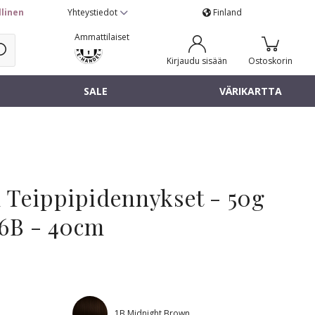
llinen
Yhteystiedot
Finland
Ammattilaiset
Kirjaudu sisään
Ostoskorin
SALE
VÄRIKARTTA
 Teippipidennykset - 50g
 6B - 40cm
1B Midnight Brown