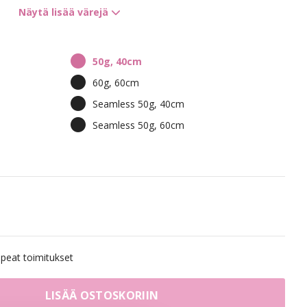
Näytä lisää värejä
4B/9G Chocco Cola Mix
8B/10B Brown Ashblonde Mix
50g, 40cm
60g, 60cm
londe
7BN/10B Sandy Brown Mix
Seamless 50g, 40cm
Seamless 50g, 60cm
10B/12NA Sunkissed Beige
7BN/10B Sandy Brown Balayage
ge
8A/12AS Ash Mix Balayage
eat toimitukset
 Balayage
1N/4B Dark Mix Balayage
LISÄÄ OSTOSKORIIN
10BS/12AS Dirty Titanium Mix