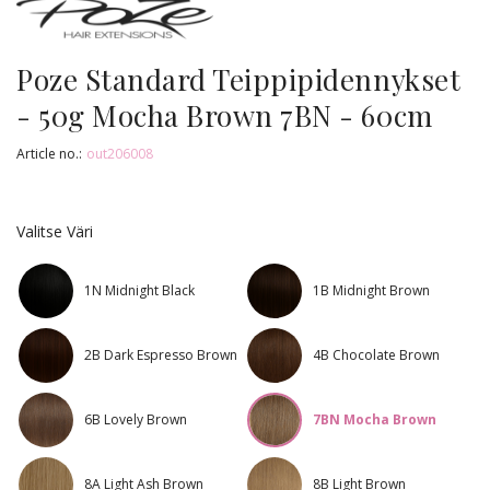
Poze Standard Teippipidennykset
- 50g Mocha Brown 7BN - 60cm
Article no.:
out206008
Valitse Väri
1N Midnight Black
1B Midnight Brown
2B Dark Espresso Brown
4B Chocolate Brown
6B Lovely Brown
7BN Mocha Brown
8A Light Ash Brown
8B Light Brown