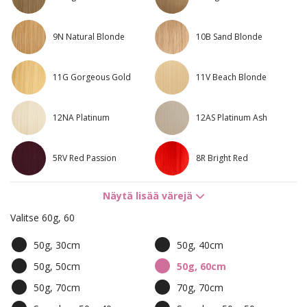
9N Natural Blonde
10B Sand Blonde
11G Gorgeous Gold
11V Beach Blonde
12NA Platinum
12AS Platinum Ash
5RV Red Passion
8R Bright Red
Näytä lisää värejä
1N/4B Dark Mix
4B/9G Chocco Cola Mix
Valitse 60g, 60
8B/10B Brown
4B/10B Chocco Cola
Ashblonde Mix
50g, 30cm
50g, 40cm
50g, 50cm
50g, 60cm
8B/11G Whipped Cream
7BN/10B Sandy Brown
Blonde
Mix
50g, 70cm
70g, 70cm