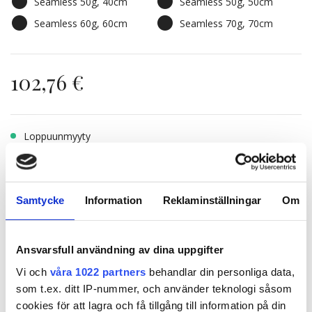
Seamless 50g, 40cm
Seamless 50g, 50cm
10B/12NA Sunkissed
8A/12AS Ash Mix
Beige
Seamless 60g, 60cm
Seamless 70g, 70cm
7BN/10B Sandy Brown
8A/10NV Ash Mix
Balayage
102,76 €
4B/8B Riche Brown
8A/12AS Ash Mix
Balayage
Balayage
1N/12NA Vanilla
1N/4B Dark Mix
Loppuunmyyty
Espresso Balayage
Balayage
Nopeat toimitukset
8A/10NV Ash Mix
10BS/12AS Dirty Titanium
Balayage
Mix
Samtycke
Information
Reklaminställningar
Om
LISÄÄ OSTOSKORIIN
Ansvarsfull användning av dina uppgifter
Vi och
våra 1022 partners
behandlar din personliga data,
som t.ex. ditt IP-nummer, och använder teknologi såsom
Kuvaus
cookies för att lagra och få tillgång till information på din