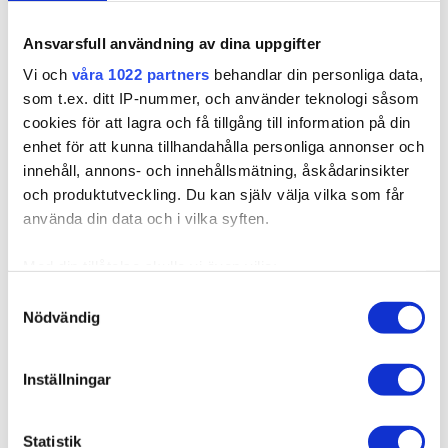
Kuvaus
Ansvarsfull användning av dina uppgifter
Vi och
våra 1022 partners
behandlar din personliga data,
som t.ex. ditt IP-nummer, och använder teknologi såsom
cookies för att lagra och få tillgång till information på din
enhet för att kunna tillhandahålla personliga annonser och
innehåll, annons- och innehållsmätning, åskådarinsikter
och produktutveckling. Du kan själv välja vilka som får
använda din data och i vilka syften.
Med din tillåtelse skulle vi även vilja:
Samla in information om din geografiska plats som
Samtyckesval
Nödvändig
kan ha en noggrannhet på upp till flera meter
Identifiera din enhet genom att aktivt skanna den för
specifika kännetecken (fingeravtryck)
Inställningar
Ta reda på mer om hur dina personliga uppgifter
behandlas och ställ in dina preferenser i
detaljsektionen
.
Statistik
Du kan ändra eller dra tillbaka ditt samtycke när som