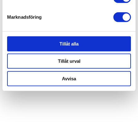
helst från cookie-förklaringen.
Marknadsföring
Vi använder enhetsidentifierare för att anpassa innehållet
och annonserna till användarna, tillhandahålla funktioner
för sociala medier och analysera vår trafik. Vi
vidarebefordrar även sådana identifierare och annan
Tillåt alla
information från din enhet till de sociala medier och
annons- och analysföretag som vi samarbetar med.
Tillåt urval
Dessa kan i sin tur kombinera informationen med annan
information som du har tillhandahållit eller som de har
Avvisa
samlat in när du har använt deras tjänster.