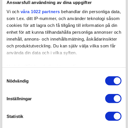
Ansvarsfull användning av dina uppgifter
Vi och
våra 1022 partners
behandlar din personliga data,
som t.ex. ditt IP-nummer, och använder teknologi såsom
cookies för att lagra och få tillgång till information på din
enhet för att kunna tillhandahålla personliga annonser och
innehåll, annons- och innehållsmätning, åskådarinsikter
och produktutveckling. Du kan själv välja vilka som får
använda din data och i vilka syften.
610002
Startbox Fusion – Deluxe Set Musta
Med din tillåtelse skulle vi även vilja:
Samla in information om din geografiska plats som
Samtyckesval
Tämä Deluxe-paketti sisältää aivan kaiken mitä tarvitset
Nödvändig
kan ha en noggrannhet på upp till flera meter
tehdäksesi kokonaise...
Identifiera din enhet genom att aktivt skanna den för
specifika kännetecken (fingeravtryck)
44,59 €
Inställningar
Ta reda på mer om hur dina personliga uppgifter
behandlas och ställ in dina preferenser i
detaljsektionen
.
Statistik
Du kan ändra eller dra tillbaka ditt samtycke när som
helst från cookie-förklaringen.