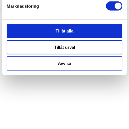
Marknadsföring
Vi använder enhetsidentifierare för att anpassa innehållet
och annonserna till användarna, tillhandahålla funktioner
för sociala medier och analysera vår trafik. Vi
vidarebefordrar även sådana identifierare och annan
Tillåt alla
information från din enhet till de sociala medier och
annons- och analysföretag som vi samarbetar med.
Tillåt urval
Dessa kan i sin tur kombinera informationen med annan
information som du har tillhandahållit eller som de har
Avvisa
samlat in när du har använt deras tjänster.