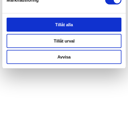
Vi använder enhetsidentifierare för att anpassa innehållet
och annonserna till användarna, tillhandahålla funktioner
för sociala medier och analysera vår trafik. Vi
vidarebefordrar även sådana identifierare och annan
Tillåt alla
information från din enhet till de sociala medier och
annons- och analysföretag som vi samarbetar med.
Tillåt urval
Dessa kan i sin tur kombinera informationen med annan
information som du har tillhandahållit eller som de har
Avvisa
samlat in när du har använt deras tjänster.