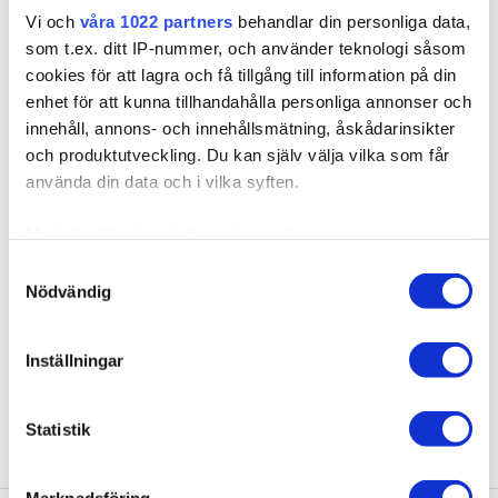
Vi och
våra 1022 partners
behandlar din personliga data,
som t.ex. ditt IP-nummer, och använder teknologi såsom
cookies för att lagra och få tillgång till information på din
enhet för att kunna tillhandahålla personliga annonser och
innehåll, annons- och innehållsmätning, åskådarinsikter
och produktutveckling. Du kan själv välja vilka som får
610003
använda din data och i vilka syften.
Hiustenpidennys Pakki - Basic
Med din tillåtelse skulle vi även vilja:
Extensions työvälineet Tarjoamme ammattimaisia
Samla in information om din geografiska plats som
Samtyckesval
korkealaatuisia työvälinei...
Nödvändig
kan ha en noggrannhet på upp till flera meter
Identifiera din enhet genom att aktivt skanna den för
7,95 €
specifika kännetecken (fingeravtryck)
Inställningar
Ta reda på mer om hur dina personliga uppgifter
behandlas och ställ in dina preferenser i
detaljsektionen
.
Statistik
Du kan ändra eller dra tillbaka ditt samtycke när som
helst från cookie-förklaringen.
Marknadsföring