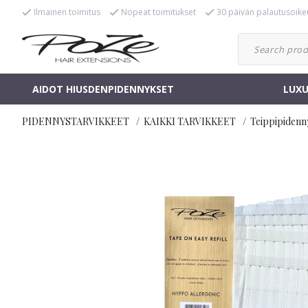
Ilmainen toimitus
Nopeat toimitukset
30 päivän palautusoike
AIDOT HIUSDENPIDENNYKSET
LUXU
PIDENNYSTARVIKKEET
KAIKKI TARVIKKEET
Teippipidenn