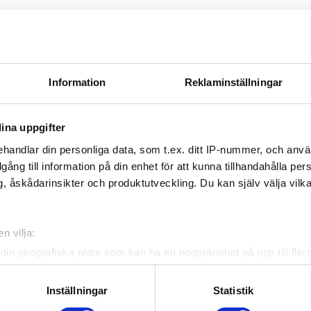
Information
Reklaminställningar
information, kontakta oss på
08-550-656 00
eller
info@pozeh
ina uppgifter
handlar din personliga data, som t.ex. ditt IP-nummer, och anv
illgång till information på din enhet för att kunna tillhandahålla pe
, åskådarinsikter och produktutveckling. Du kan själv välja vilk
n vilja:
din geografiska plats som kan ha en noggrannhet på upp till fler
om att aktivt skanna den för specifika kännetecken (fingeravtryc
rsonliga uppgifter behandlas och ställ in dina preferenser i
deta
Inställningar
Statistik
ke när som helst från cookie-förklaringen.