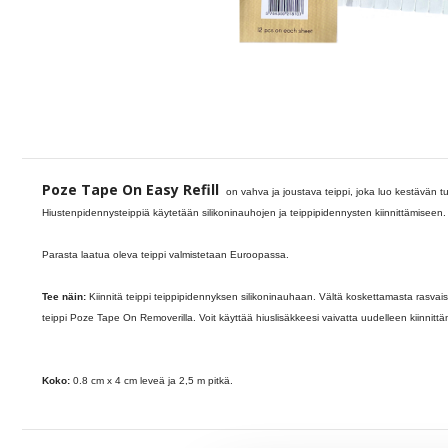
Poze Tape On Easy Refill
on vahva ja joustava teippi, joka luo kestävän t
Hiustenpidennysteippiä käytetään silikoninauhojen ja teippipidennysten kiinnittämiseen.
Parasta laatua oleva teippi valmistetaan Euroopassa.
Tee näin:
Kiinnitä teippi teippipidennyksen silikoninauhaan. Vältä koskettamasta rasvaisi
teippi Poze Tape On Removerilla. Voit käyttää hiuslisäkkeesi vaivatta uudelleen kiinnittäm
Koko:
0.8 cm x 4 cm leveä ja 2,5 m pitkä.