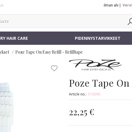
us
ilman alv
Vero
RY HAIR CARE
PIDENNYSTARVIKKEET
ykset
Poze Tape On Easy Refill - Refilltape
Poze Tape On E
Article no.:
510090
22,25 €