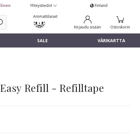
llinen
Yhteystiedot
Finland
Ammattilaiset
Kirjaudu sisään
Ostoskorin
SALE
VÄRIKARTTA
asy Refill - Refilltape