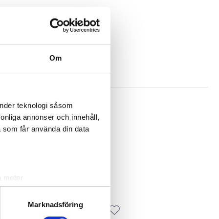
Om
air.se
.
änder teknologi såsom
rsonliga annonser och innehåll,
a som får använda din data
a meter
k)
ljsektionen
. Du kan ändra
Marknadsföring