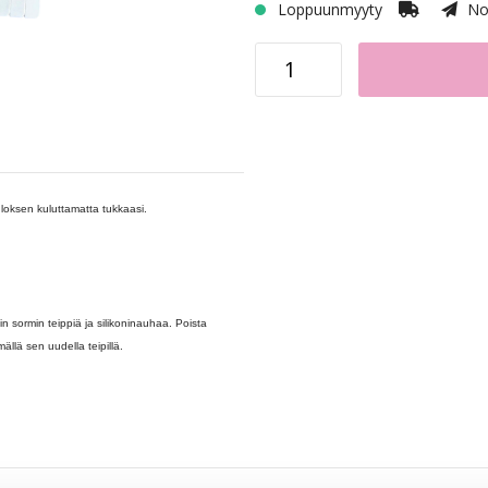
Loppuunmyyty
Nop
uloksen kuluttamatta tukkaasi.
n sormin teippiä ja silikoninauhaa. Poista
ällä sen uudella teipillä.