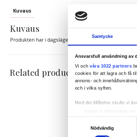
Kuvaus
Kuvaus
Samtycke
Produkten har i dagsläget ingen beskrivning. För mer 
Ansvarsfull användning av d
Vi och
våra 1022 partners
be
Related products
cookies för att lagra och få t
annons- och innehållsmätning
och i vilka syften.
Med din tillåtelse skulle vi äve
Samla in information om 
Identifiera din enhet gen
Samtyckesval
Ta reda på mer om hur dina pe
Nödvändig
eller dra tillbaka ditt samtyc