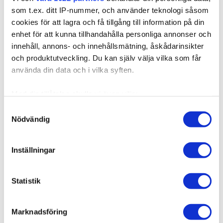
som t.ex. ditt IP-nummer, och använder teknologi såsom
cookies för att lagra och få tillgång till information på din
enhet för att kunna tillhandahålla personliga annonser och
innehåll, annons- och innehållsmätning, åskådarinsikter
och produktutveckling. Du kan själv välja vilka som får
använda din data och i vilka syften.
Med din tillåtelse skulle vi även vilja:
Samla in information om din geografiska plats som
Samtyckesval
Nödvändig
kan ha en noggrannhet på upp till flera meter
Identifiera din enhet genom att aktivt skanna den för
specifika kännetecken (fingeravtryck)
Inställningar
Ta reda på mer om hur dina personliga uppgifter
behandlas och ställ in dina preferenser i
detaljsektionen
.
Statistik
Du kan ändra eller dra tillbaka ditt samtycke när som
helst från cookie-förklaringen.
Marknadsföring
Vi använder enhetsidentifierare för att anpassa innehållet