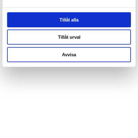
och annonserna till användarna, tillhandahålla funktioner
för sociala medier och analysera vår trafik. Vi
vidarebefordrar även sådana identifierare och annan
Tillåt alla
information från din enhet till de sociala medier och
annons- och analysföretag som vi samarbetar med.
Tillåt urval
Dessa kan i sin tur kombinera informationen med annan
information som du har tillhandahållit eller som de har
Avvisa
samlat in när du har använt deras tjänster.