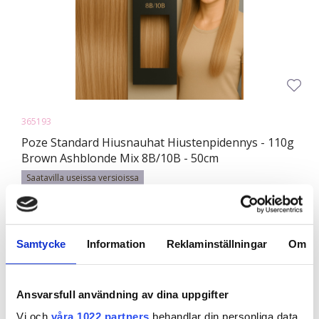
365193
Poze Standard Hiusnauhat Hiustenpidennys - 110g
Brown Ashblonde Mix 8B/10B - 50cm
Saatavilla useissa versioissa
Koskaan ei ole ollut näin helppoa saada pidemmät ja
tuuheammat hiukset! Poze ...
Samtycke
Information
Reklaminställningar
Om
142,52 €
Ansvarsfull användning av dina uppgifter
Vi och
våra 1022 partners
behandlar din personliga data,