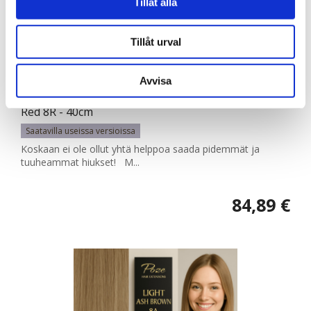
Tillåt alla
information från din enhet till de sociala medier och
annons- och analysföretag som vi samarbetar med.
Tillåt urval
Dessa kan i sin tur kombinera informationen med annan
information som du har tillhandahållit eller som de har
314064
Avvisa
samlat in när du har använt deras tjänster.
Poze Standard Clip & Go Pidennykset - 100g Bright
Red 8R - 40cm
Saatavilla useissa versioissa
Koskaan ei ole ollut yhtä helppoa saada pidemmät ja
tuuheammat hiukset! M...
84,89 €