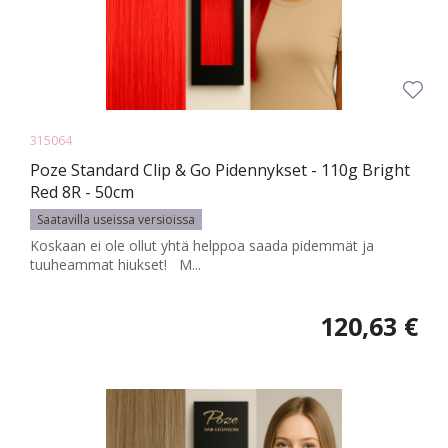
315064
Poze Standard Clip & Go Pidennykset - 110g Bright
Red 8R - 50cm
Saatavilla useissa versioissa
Koskaan ei ole ollut yhtä helppoa saada pidemmät ja
tuuheammat hiukset! M...
120,63 €