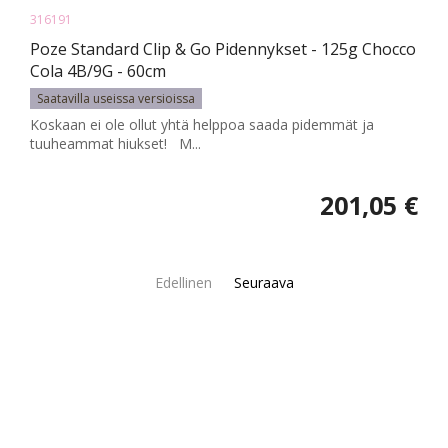
316191
Poze Standard Clip & Go Pidennykset - 125g Chocco
Cola 4B/9G - 60cm
Saatavilla useissa versioissa
Koskaan ei ole ollut yhtä helppoa saada pidemmät ja
tuuheammat hiukset! M...
201,05 €
Edellinen
Seuraava