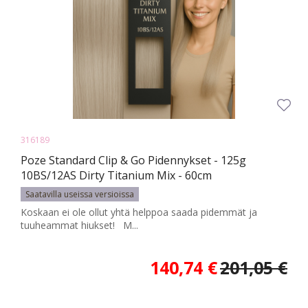
316189
Poze Standard Clip & Go Pidennykset - 125g
10BS/12AS Dirty Titanium Mix - 60cm
Saatavilla useissa versioissa
Koskaan ei ole ollut yhtä helppoa saada pidemmät ja
tuuheammat hiukset! M...
140,74 €
201,05 €