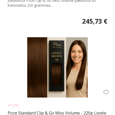
Jokaisessa Poze Clip & Go Miss Volume paketissa on
kokonaista 220 grammaa...
245,73 €
315306
Poze Standard Clip & Go Miss Volume - 220g Lovely