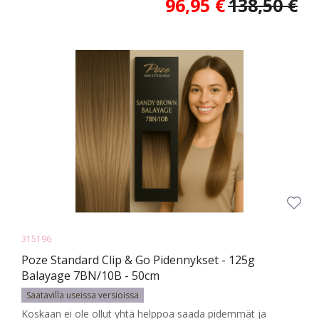
96,95 €
138,50 €
315196
Poze Standard Clip & Go Pidennykset - 125g
Balayage 7BN/10B - 50cm
Saatavilla useissa versioissa
Koskaan ei ole ollut yhtä helppoa saada pidemmät ja