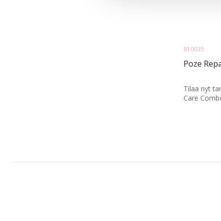
810035
Poze Rep
Tilaa nyt t
Care Combo,