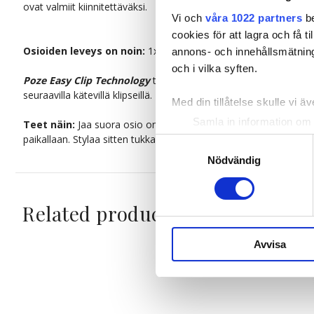
ovat valmiit kiinnitettäväksi.
Vi och
våra 1022 partners
be
cookies för att lagra och få t
Osioiden leveys on noin:
1x20cm. 2x15cm. 2x10cm. 2x5cm
annons- och innehållsmätning
och i vilka syften.
Poze Easy Clip Technology
tekee hiusten pidennyksestä tai tuuh
seuraavilla kätevillä klipseillä. Poze kehittää omia klipsejään,
Med din tillåtelse skulle vi äve
Samla in information om 
Teet näin:
Jaa suora osio omasta tukastasi, tupeeraa se ja sui
Identifiera din enhet gen
paikallaan. Stylaa sitten tukka omien toivomustesi ja tarpeittesi
Samtyckesval
Ta reda på mer om hur dina pe
Nödvändig
eller dra tillbaka ditt samtyc
Related products
Vi använder enhetsidentifierar
sociala medier och analysera 
till de sociala medier och a
Avvisa
med annan information som du 