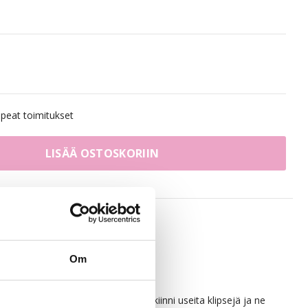
eat toimitukset
LISÄÄ OSTOSKORIIN
Om
ta. Jokaiseen osioon on ommeltu kiinni useita klipsejä ja ne