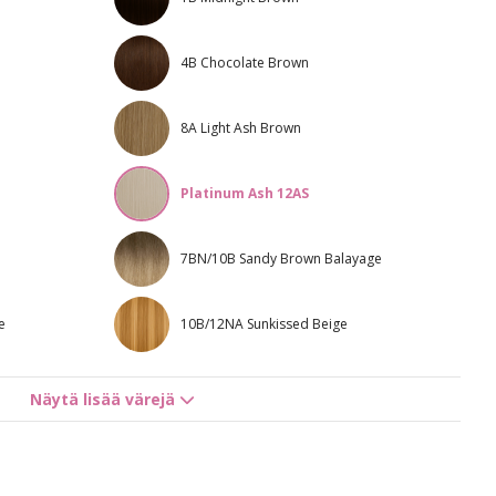
4B Chocolate Brown
8A Light Ash Brown
Platinum Ash 12AS
7BN/10B Sandy Brown Balayage
e
10B/12NA Sunkissed Beige
Näytä lisää värejä