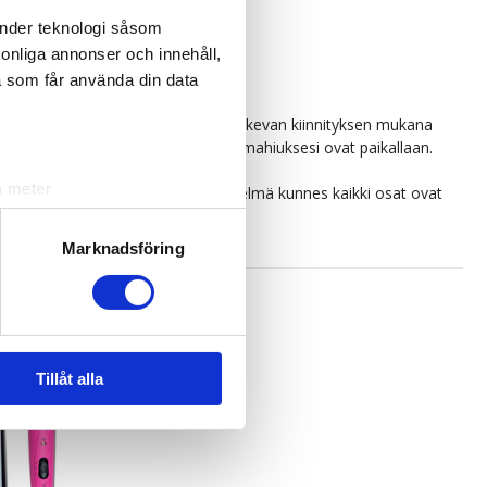
änder teknologi såsom
rsonliga annonser och innehåll,
a som får använda din data
in haluat ja saat hyvin mukavan ja tukevan kiinnityksen mukana
seksi. Vain muutama napsaus ja unelmahiuksesi ovat paikallaan.
a meter
aamaasi kohtaan. Toista sama menetelmä kunnes kaikki osat ovat
k)
ljsektionen
. Du kan ändra
Marknadsföring
andahålla funktioner för
n information från din enhet
 tur kombinera informationen
Tillåt alla
deras tjänster.