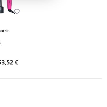
harrin
N
53,52 €