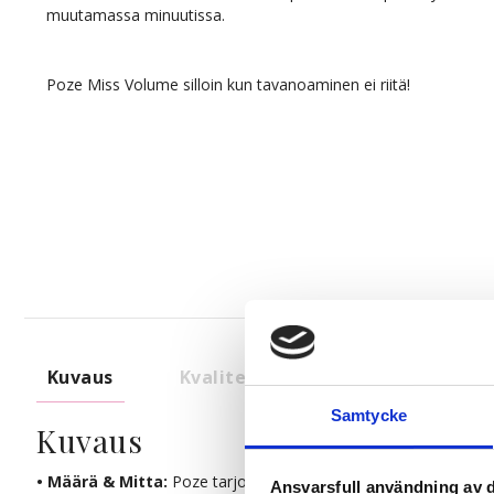
muutamassa minuutissa.
Poze Miss Volume silloin kun tavanoaminen ei riitä!
Kuvaus
Kvalitet & Hoito
Samtycke
Kuvaus
• Määrä & Mitta:
Poze tarjoaa sinulle markkinoiden tuuheimmat 
Ansvarsfull användning av d