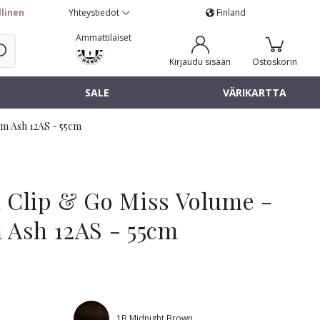
llinen
Yhteystiedot
Finland
Ammattilaiset
Kirjaudu sisään
Ostoskorin
SALE
VÄRIKARTTA
um Ash 12AS - 55cm
 Clip & Go Miss Volume -
 Ash 12AS - 55cm
1B Midnight Brown