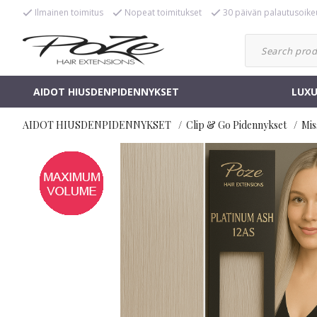
Ilmainen toimitus
Nopeat toimitukset
30 päivän palautusoike
AIDOT HIUSDENPIDENNYKSET
LUXU
AIDOT HIUSDENPIDENNYKSET
Clip & Go Pidennykset
Mis