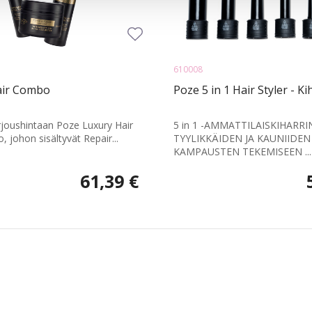
610008
air Combo
Poze 5 in 1 Hair Styler - Ki
arjoushintaan Poze Luxury Hair
5 in 1 -AMMATTILAISKIHARRI
 johon sisältyvät Repair...
TYYLIKKÄIDEN JA KAUNIIDEN
KAMPAUSTEN TEKEMISEEN ...
61,39 €