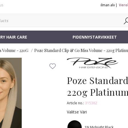
us
ilman alv
Vero
RY HAIR CARE
PIDENNYSTARVIKKEET
s Volume - 220G
Poze Standard Clip & Go Miss Volume - 220g Platin
Poze Standard
220g Platinum
Article no.:
315382
Valitse Väri
1N Midnight Black