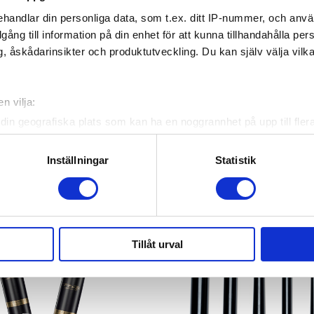
handlar din personliga data, som t.ex. ditt IP-nummer, och anv
illgång till information på din enhet för att kunna tillhandahålla pe
, åskådarinsikter och produktutveckling. Du kan själv välja vilk
entamisesta erittäin helpon ja yksinkertaisen. Kiinnität hiukset millo
 jotka on vahvistettu metallilla ja kumireunalla paremman otteen saami
n vilja:
din geografiska plats som kan ha en noggrannhet på upp till fler
hkuta lakkaa. Sen jälkeen otat Clip On -osan ja kiinnität sen tupeer
om att aktivt skanna den för specifika kännetecken (fingeravtryc
 mukaan.
rsonliga uppgifter behandlas och ställ in dina preferenser i
deta
Inställningar
Statistik
ke när som helst från cookie-förklaringen.
e för att anpassa innehållet och annonserna till användarna, tillh
vår trafik. Vi vidarebefordrar även sådana identifierare och anna
nnons- och analysföretag som vi samarbetar med. Dessa kan i sin
Tillåt urval
har tillhandahållit eller som de har samlat in när du har använt 