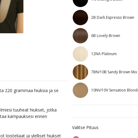
2B Dark Espresso Brown
6B Lovely Brown
12NA Platinum
7BN/10B Sandy Brown Mix
10NV/10V Sensation Blond
ta 220 grammaa hiuksia ja se
miesi tuuheat hiukset, jotka
ottaa kampauksesi ennen
Valitse Pituus
t loisteliaat ja ylelliset hiukset