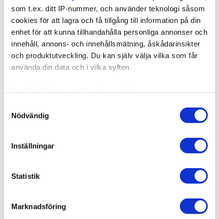
som t.ex. ditt IP-nummer, och använder teknologi såsom
cookies för att lagra och få tillgång till information på din
enhet för att kunna tillhandahålla personliga annonser och
innehåll, annons- och innehållsmätning, åskådarinsikter
och produktutveckling. Du kan själv välja vilka som får
använda din data och i vilka syften.
Med din tillåtelse skulle vi även vilja:
Samla in information om din geografiska plats som
Samtyckesval
Nödvändig
kan ha en noggrannhet på upp till flera meter
Identifiera din enhet genom att aktivt skanna den för
specifika kännetecken (fingeravtryck)
Inställningar
Ta reda på mer om hur dina personliga uppgifter
behandlas och ställ in dina preferenser i
detaljsektionen
.
Statistik
Du kan ändra eller dra tillbaka ditt samtycke när som
helst från cookie-förklaringen.
Marknadsföring
Vi använder enhetsidentifierare för att anpassa innehållet