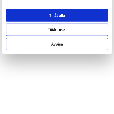
och annonserna till användarna, tillhandahålla funktioner
för sociala medier och analysera vår trafik. Vi
vidarebefordrar även sådana identifierare och annan
Tillåt alla
information från din enhet till de sociala medier och
annons- och analysföretag som vi samarbetar med.
Tillåt urval
Dessa kan i sin tur kombinera informationen med annan
information som du har tillhandahållit eller som de har
Avvisa
samlat in när du har använt deras tjänster.