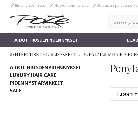
Ilmainen toimitus
Nopeat toimitukset
30 päivän palautusoike
AIDOT HIUSDENPIDENNYKSET
LUXU
SYNTEETTISET HIUSLISÄKKEET
PONYTAILS & HAIR PIECE
Ponyta
AIDOT HIUSDENPIDENNYKSET
LUXURY HAIR CARE
PIDENNYSTARVIKKEET
SALE