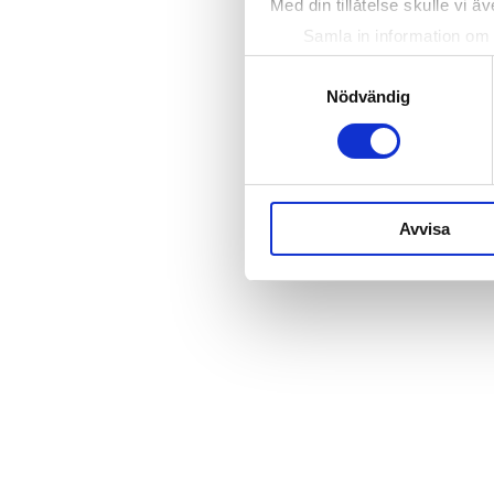
Med din tillåtelse skulle vi äve
Samla in information om 
Identifiera din enhet gen
Samtyckesval
Ta reda på mer om hur dina pe
Nödvändig
eller dra tillbaka ditt samtyc
Vi använder enhetsidentifierar
sociala medier och analysera 
till de sociala medier och a
Avvisa
med annan information som du 