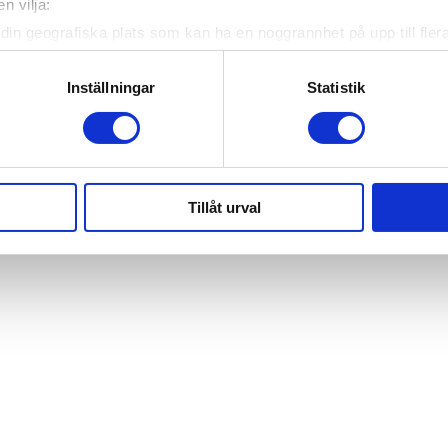
n vilja:
din geografiska plats som kan ha en noggrannhet på upp till fler
om att aktivt skanna den för specifika kännetecken (fingeravtryc
rsonliga uppgifter behandlas och ställ in dina preferenser i
deta
Inställningar
Statistik
ke när som helst från cookie-förklaringen.
e för att anpassa innehållet och annonserna till användarna, tillh
vår trafik. Vi vidarebefordrar även sådana identifierare och anna
nnons- och analysföretag som vi samarbetar med. Dessa kan i sin
Tillåt urval
har tillhandahållit eller som de har samlat in när du har använt 