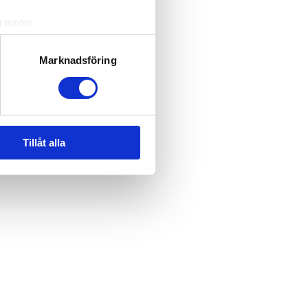
a meter
k)
ljsektionen
. Du kan ändra
Marknadsföring
andahålla funktioner för
n information från din enhet
 tur kombinera informationen
Tillåt alla
deras tjänster.