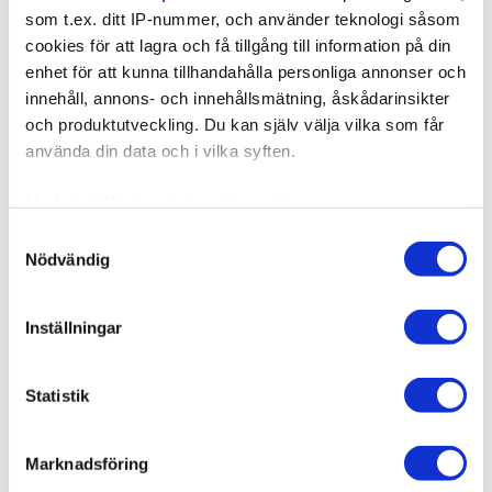
som t.ex. ditt IP-nummer, och använder teknologi såsom
cookies för att lagra och få tillgång till information på din
enhet för att kunna tillhandahålla personliga annonser och
innehåll, annons- och innehållsmätning, åskådarinsikter
och produktutveckling. Du kan själv välja vilka som får
använda din data och i vilka syften.
Med din tillåtelse skulle vi även vilja:
Samla in information om din geografiska plats som
Samtyckesval
Nödvändig
kan ha en noggrannhet på upp till flera meter
Identifiera din enhet genom att aktivt skanna den för
specifika kännetecken (fingeravtryck)
Inställningar
Ta reda på mer om hur dina personliga uppgifter
behandlas och ställ in dina preferenser i
detaljsektionen
.
Statistik
Du kan ändra eller dra tillbaka ditt samtycke när som
helst från cookie-förklaringen.
Marknadsföring
Vi använder enhetsidentifierare för att anpassa innehållet