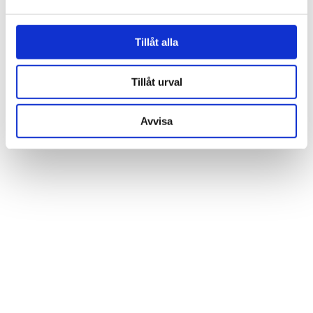
och annonserna till användarna, tillhandahålla funktioner
för sociala medier och analysera vår trafik. Vi
vidarebefordrar även sådana identifierare och annan
Tillåt alla
information från din enhet till de sociala medier och
annons- och analysföretag som vi samarbetar med.
Tillåt urval
Dessa kan i sin tur kombinera informationen med annan
information som du har tillhandahållit eller som de har
Avvisa
samlat in när du har använt deras tjänster.