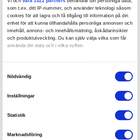
Vi och
våra 1022 partners
behandlar din personliga data,
som t.ex. ditt IP-nummer, och använder teknologi såsom
cookies för att lagra och få tillgång till information på din
enhet för att kunna tillhandahålla personliga annonser och
Kuvaus
innehåll, annons- och innehållsmätning, åskådarinsikter
och produktutveckling. Du kan själv välja vilka som får
Kvalitet & Hoito
använda din data och i vilka syften.
Med din tillåtelse skulle vi även vilja:
Samla in information om din geografiska plats som
Samtyckesval
Nödvändig
kan ha en noggrannhet på upp till flera meter
Related products
Identifiera din enhet genom att aktivt skanna den för
specifika kännetecken (fingeravtryck)
Inställningar
Ta reda på mer om hur dina personliga uppgifter
behandlas och ställ in dina preferenser i
detaljsektionen
.
Statistik
Du kan ändra eller dra tillbaka ditt samtycke när som
helst från cookie-förklaringen.
Marknadsföring
Vi använder enhetsidentifierare för att anpassa innehållet