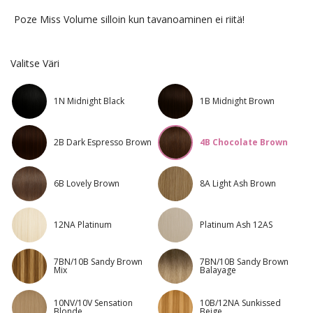
Poze Miss Volume silloin kun tavanoaminen ei riitä!
Valitse Väri
1N Midnight Black
1B Midnight Brown
2B Dark Espresso Brown
4B Chocolate Brown
6B Lovely Brown
8A Light Ash Brown
12NA Platinum
Platinum Ash 12AS
7BN/10B Sandy Brown
7BN/10B Sandy Brown
Mix
Balayage
10NV/10V Sensation
10B/12NA Sunkissed
Blonde
Beige