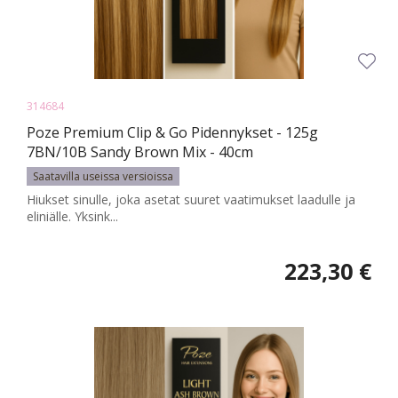
314684
Poze Premium Clip & Go Pidennykset - 125g
7BN/10B Sandy Brown Mix - 40cm
Saatavilla useissa versioissa
Hiukset sinulle, joka asetat suuret vaatimukset laadulle ja
eliniälle. Yksink...
223,30 €