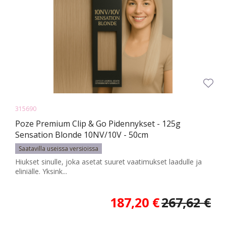
315690
Poze Premium Clip & Go Pidennykset - 125g
Sensation Blonde 10NV/10V - 50cm
Saatavilla useissa versioissa
Hiukset sinulle, joka asetat suuret vaatimukset laadulle ja
eliniälle. Yksink...
187,20 €
267,62 €