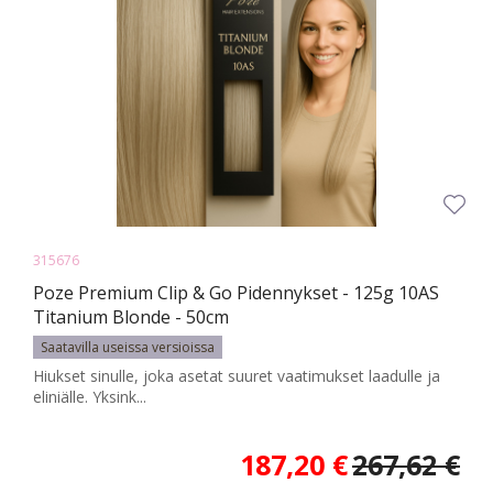
315676
Poze Premium Clip & Go Pidennykset - 125g 10AS
Titanium Blonde - 50cm
Saatavilla useissa versioissa
Hiukset sinulle, joka asetat suuret vaatimukset laadulle ja
eliniälle. Yksink...
187,20 €
267,62 €