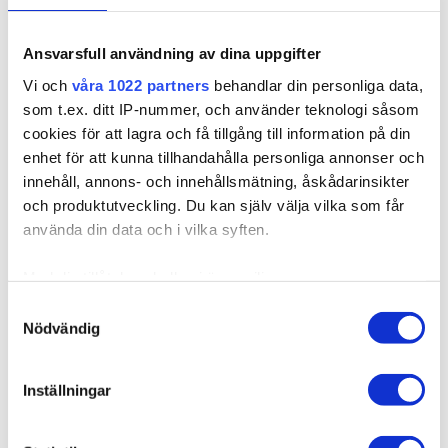
Ansvarsfull användning av dina uppgifter
316606
Vi och
våra 1022 partners
behandlar din personliga data,
Poze Premium Clip & Go Pidennykset - 125g Lovely
som t.ex. ditt IP-nummer, och använder teknologi såsom
Brown 6B - 60cm
cookies för att lagra och få tillgång till information på din
Saatavilla useissa versioissa
enhet för att kunna tillhandahålla personliga annonser och
Hiukset sinulle, joka asetat suuret vaatimukset laadulle ja
innehåll, annons- och innehållsmätning, åskådarinsikter
eliniälle. Yksink...
och produktutveckling. Du kan själv välja vilka som får
använda din data och i vilka syften.
356,98 €
Med din tillåtelse skulle vi även vilja:
Samla in information om din geografiska plats som
Samtyckesval
Nödvändig
kan ha en noggrannhet på upp till flera meter
Identifiera din enhet genom att aktivt skanna den för
specifika kännetecken (fingeravtryck)
Inställningar
Ta reda på mer om hur dina personliga uppgifter
behandlas och ställ in dina preferenser i
detaljsektionen
.