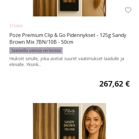
315684
Poze Premium Clip & Go Pidennykset - 125g Sandy
Brown Mix 7BN/10B - 50cm
Saatavilla useissa versioissa
Hiukset sinulle, joka asetat suuret vaatimukset laadulle ja
eliniälle. Yksink...
267,62 €