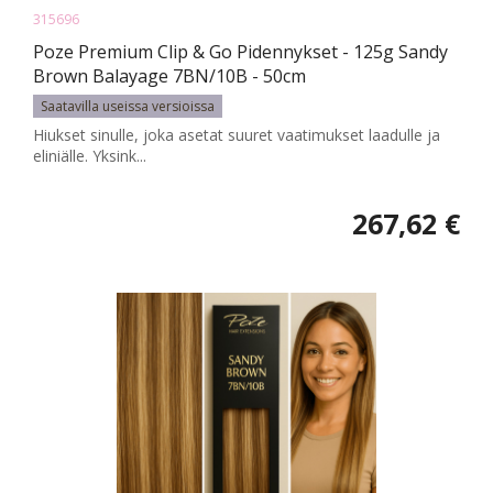
315696
Poze Premium Clip & Go Pidennykset - 125g Sandy
Brown Balayage 7BN/10B - 50cm
Saatavilla useissa versioissa
Hiukset sinulle, joka asetat suuret vaatimukset laadulle ja
eliniälle. Yksink...
267,62 €