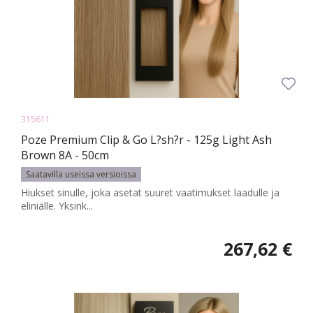
315611
Poze Premium Clip & Go L?sh?r - 125g Light Ash
Brown 8A - 50cm
Saatavilla useissa versioissa
Hiukset sinulle, joka asetat suuret vaatimukset laadulle ja
eliniälle. Yksink...
267,62 €