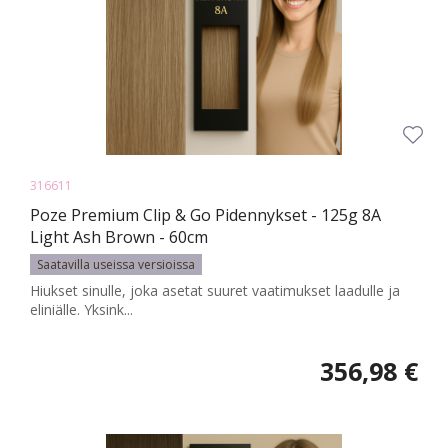
316611
Poze Premium Clip & Go Pidennykset - 125g 8A
Light Ash Brown - 60cm
Saatavilla useissa versioissa
Hiukset sinulle, joka asetat suuret vaatimukset laadulle ja
eliniälle. Yksink...
356,98 €