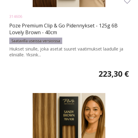
314606
Poze Premium Clip & Go Pidennykset - 125g 6B
Lovely Brown - 40cm
Saatavilla useissa versioissa
Hiukset sinulle, joka asetat suuret vaatimukset laadulle ja
eliniälle. Yksink...
223,30 €