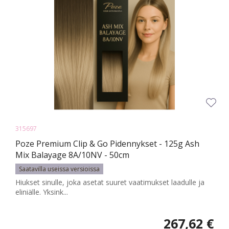
315697
Poze Premium Clip & Go Pidennykset - 125g Ash
Mix Balayage 8A/10NV - 50cm
Saatavilla useissa versioissa
Hiukset sinulle, joka asetat suuret vaatimukset laadulle ja
eliniälle. Yksink...
267,62 €