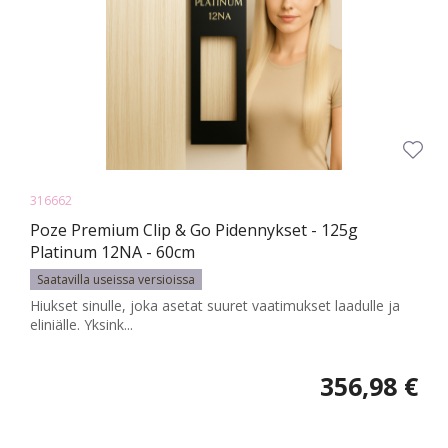
316662
Poze Premium Clip & Go Pidennykset - 125g
Platinum 12NA - 60cm
Saatavilla useissa versioissa
Hiukset sinulle, joka asetat suuret vaatimukset laadulle ja
eliniälle. Yksink...
356,98 €