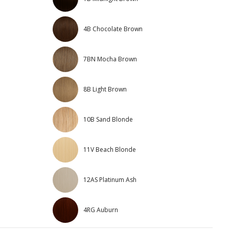
4B Chocolate Brown
7BN Mocha Brown
8B Light Brown
10B Sand Blonde
11V Beach Blonde
12AS Platinum Ash
4RG Auburn