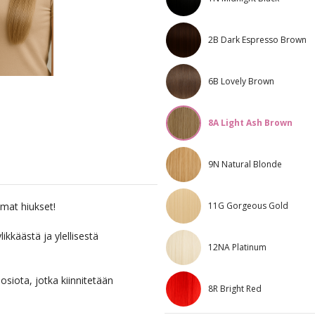
2B Dark Espresso Brown
6B Lovely Brown
8A Light Ash Brown
9N Natural Blonde
11G Gorgeous Gold
mat hiukset!
ikkäästä ja ylellisestä
12NA Platinum
osiota, jotka kiinnitetään
8R Bright Red