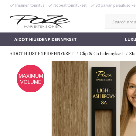
Ilmainen toimitus
Nopeat toimitukset
30 päivän palautusoike
AIDOT HIUSDENPIDENNYKSET
LUXU
AIDOT HIUSDENPIDENNYKSET
Clip & Go Pidennykset
Sta