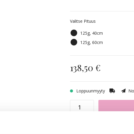
5RV Red Passion
Valitse Pituus
4B/9G Chocco Cola
125g, 40cm
8B/10B Brown Ashblonde 
125g, 60cm
10B/12AS Dirty Blonde Mix
138,50 €
10B/12NA Sunkissed Beige
Loppuunmyyty
Nop
4B/8B Riche Brown Balaya
Dark Mix Balayage 1N/4B