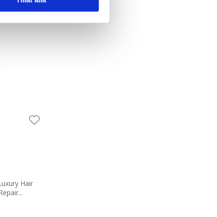
deras tjänster.
Luxury Hair
epair...