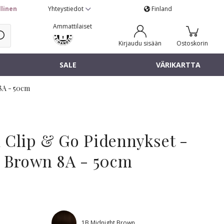
llinen
Yhteystiedot
Finland
Ammattilaiset
Kirjaudu sisään
Ostoskorin
SALE
VÄRIKARTTA
 8A - 50cm
 Clip & Go Pidennykset -
h Brown 8A - 50cm
1B Midnight Brown