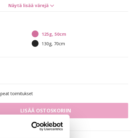
Näytä lisää värejä
7NV Cool Brown
7BN /10B Sandy Brown Mix
125g, 50cm
Mix
10NV/10V Sensation Blonde
130g, 70cm
10BS/12AS Dirty Titanium Mix
Sandy Brown Balayage 7BN/10B
eat toimitukset
ge
Whipped Creme Balayage T6
LISÄÄ OSTOSKORIIN