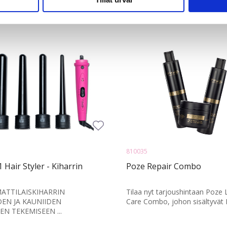
har tillhandahållit eller som de har samlat in när du har använt 
810035
1 Hair Styler - Kiharrin
Poze Repair Combo
MATTILAISKIHARRIN
Tilaa nyt tarjoushintaan Poze 
DEN JA KAUNIIDEN
Care Combo, johon sisältyvät R
N TEKEMISEEN ...