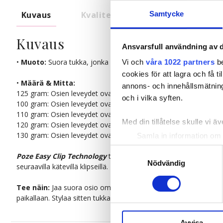
Kuvaus
Kvalitet & Hoito
Samtycke
Kuvaus
Ansvarsfull användning av d
•
Muoto:
Suora tukka, jonka voi myös muotoilla kihartimella tai 
Vi och
våra 1022 partners
be
cookies för att lagra och få t
•
Määrä & Mitta:
annons- och innehållsmätning
125 gram: Osien leveydet ovat suunnilleen: 1x20cm. 2x15cm. 2
och i vilka syften.
100 gram: Osien leveydet ovat suunnilleen: 20 cm, 15 cm, 15 c
110 gram: Osien leveydet ovat suunnilleen: 20 cm, 15 cm, 15 c
Med din tillåtelse skulle vi äve
120 gram: Osien leveydet ovat suunnilleen: 20 cm, 15 cm, 15 c
130 gram: Osien leveydet ovat suunnilleen: 20 cm, 15 cm, 15 c
Samla in information om 
Identifiera din enhet gen
Samtyckesval
Poze Easy Clip Technology
tekee hiusten pidennyksestä tai tuuh
Ta reda på mer om hur dina pe
Nödvändig
seuraavilla kätevillä klipseillä. Poze kehittää omia klipsejään,
eller dra tillbaka ditt samtyc
Tee näin:
Jaa suora osio omasta tukastasi, tupeeraa se ja suih
paikallaan. Stylaa sitten tukka omien toivomustesi ja tarpeittesi
Vi använder enhetsidentifierar
sociala medier och analysera 
till de sociala medier och a
Avvisa