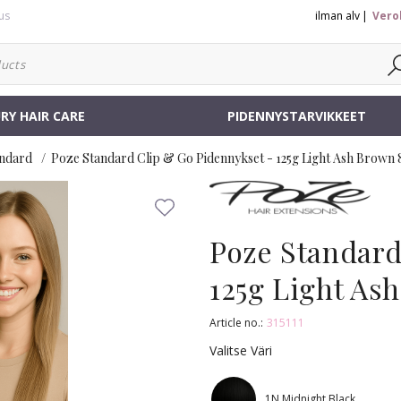
us
ilman alv
Vero
RY HAIR CARE
PIDENNYSTARVIKKEET
ndard
Poze Standard Clip & Go Pidennykset - 125g Light Ash Brown
Poze Standard
125g Light As
Article no.:
315111
Valitse Väri
1N Midnight Black