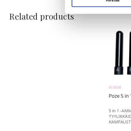
med annan information som du 
Related products
610008
Poze 5 in 
5 in 1 -AM
TYYLIKKÄI
KAMPAUSTE