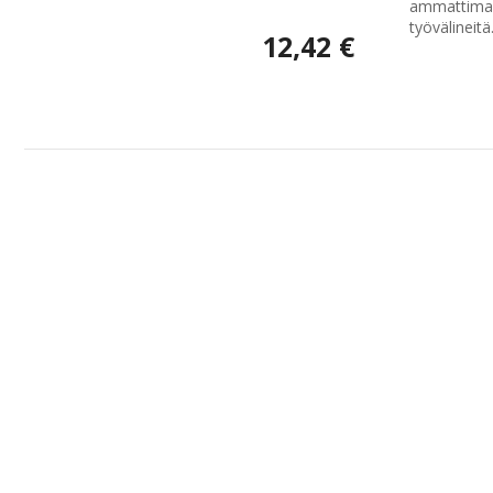
ammattimais
työvälineitä.
12,42 €