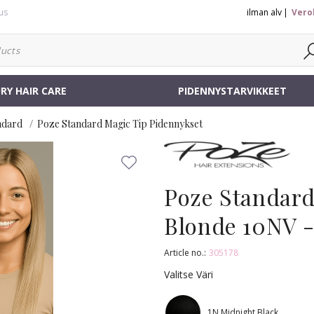
us
ilman alv
Vero
RY HAIR CARE
PIDENNYSTARVIKKEET
ndard
Poze Standard Magic Tip Pidennykset
Poze Standard
Blonde 10NV -
Article no.:
305178
Valitse Väri
1N Midnight Black