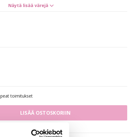
Näytä lisää värejä
11G Gorgeous Gold
8A/10NV Ash Mix
10B/8B Brown Ashblonde Mix
10BS/12AS Dirty Titanium Mix
12A/10V Caramello
eat toimitukset
8A/10NV Ash Mix Balayage
LISÄÄ OSTOSKORIIN