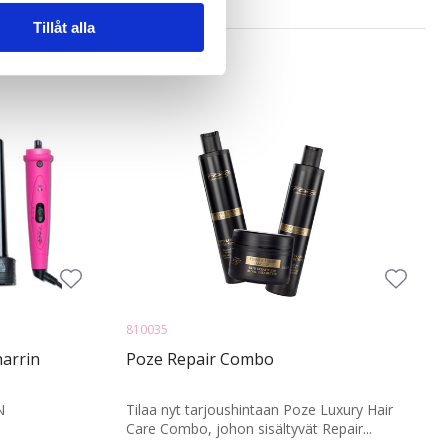
n information från din enhet
 tur kombinera informationen
Tillåt alla
deras tjänster.
810035
harrin
Poze Repair Combo
N
Tilaa nyt tarjoushintaan Poze Luxury Hair
Care Combo, johon sisältyvät Repair...