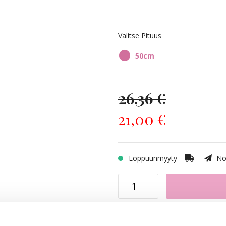
10NV Ash Blonde
Valitse Pituus
12NA Platinum
50cm
10B/7BN Sandy Brown Mix
26,36 €
10B/11N Glam Blonde
21,00 €
12NA/10B Sunkissed Beige
Loppuunmyyty
Nop
7BN/10B Balayage