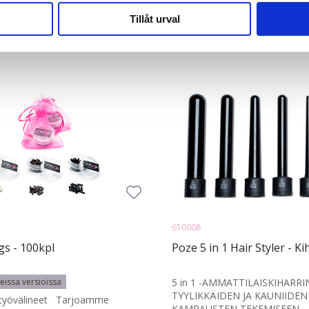
vår trafik. Vi vidarebefordrar även sådana identifierare och anna
nnons- och analysföretag som vi samarbetar med. Dessa kan i sin
Tillåt urval
har tillhandahållit eller som de har samlat in när du har använt 
610008
gs - 100kpl
Poze 5 in 1 Hair Styler - Ki
seissa versioissa
5 in 1 -AMMATTILAISKIHARRI
TYYLIKKÄIDEN JA KAUNIIDEN
 työvälineet Tarjoamme
KAMPAUSTEN TEKEMISEEN ...