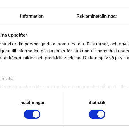
Information
Reklaminställningar
ina uppgifter
, jolla on monta etua. Sillä on muun muassa uuden sukupolven kiinnik
handlar din personliga data, som t.ex. ditt IP-nummer, och anv
la käyttää tukkaa uudelleen siirtämällä pidennyksiä. Vältät kovia, epäm
illgång till information på din enhet för att kunna tillhandahålla pe
suoristinraudalla.
, åskådarinsikter och produktutveckling. Du kan själv välja vilk
 ovat 50 sentin pituisia ja painavat 0,75 grammaa kappale. Tarvitset 
n vilja:
kkasi on.
din geografiska plats som kan ha en noggrannhet på upp till fler
om att aktivt skanna den för specifika kännetecken (fingeravtryc
rsonliga uppgifter behandlas och ställ in dina preferenser i
deta
Inställningar
Statistik
rhaan tuloksen. Renkaat tilataan erikseen.
ke när som helst från cookie-förklaringen.
n jos haluat välttää näkyviä keratiinikiiinnikkeitä.
e för att anpassa innehållet och annonserna till användarna, tillh
00 €