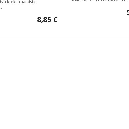
ia korkealaatuisia
..
8,85 €