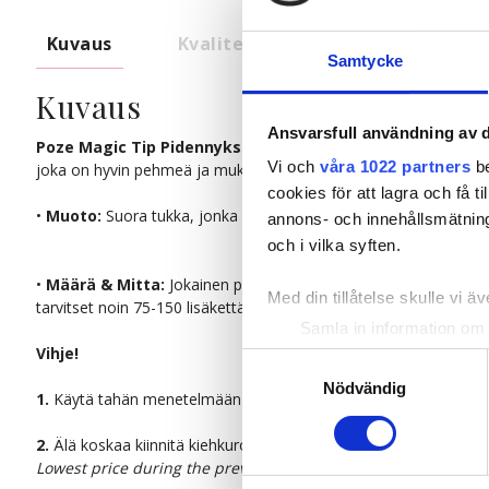
Kuvaus
Kvalitet & Hoito
Samtycke
Kuvaus
Ansvarsfull användning av d
Poze Magic Tip Pidennykset
on uusi ja ainutlaatuinen tuote
Vi och
våra 1022 partners
be
joka on hyvin pehmeä ja mukava. Tässä voit yksinkertaisella taval
cookies för att lagra och få t
•
Muoto:
Suora tukka, jonka voi myös muotoilla kihartimella tai 
annons- och innehållsmätning
och i vilka syften.
•
Määrä & Mitta:
Jokainen paketti sisältää 20 lisäkettä, jotka
Med din tillåtelse skulle vi äve
tarvitset noin 75-150 lisäkettä riippuen siitä kuinka paksu oma tu
Samla in information om 
Vihje!
Identifiera din enhet gen
Samtyckesval
Ta reda på mer om hur dina pe
Nödvändig
1.
Käytä tahän menetelmään Magic Rings -renkaita saadaksesi pa
eller dra tillbaka ditt samtyc
2.
Älä koskaa kiinnitä kiehkuroita hiuspohjaan tai liian ylös niskaa
Vi använder enhetsidentifierar
Lowest price during the previous 30 days before discount:
21,