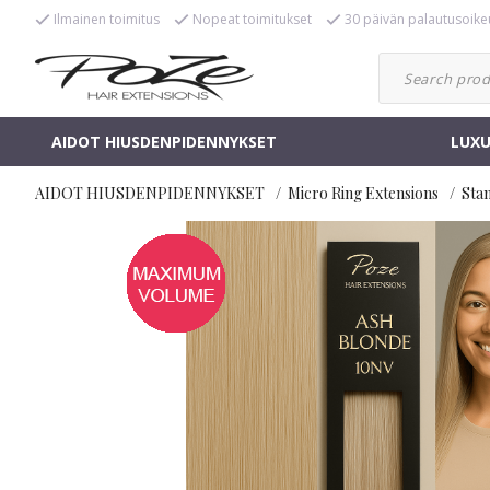
Ilmainen toimitus
Nopeat toimitukset
30 päivän palautusoike
AIDOT HIUSDENPIDENNYKSET
LUXU
AIDOT HIUSDENPIDENNYKSET
Micro Ring Extensions
Sta
-20%