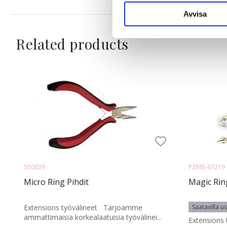
sociala medier och analysera 
till de sociala medier och a
Avvisa
med annan information som du 
Related products
550039
PZMB-67219
Micro Ring Pihdit
Magic Rin
Extensions työvälineet Tarjoamme
Saatavilla u
ammattimaisia korkealaatuisia työvälinei...
Extensions