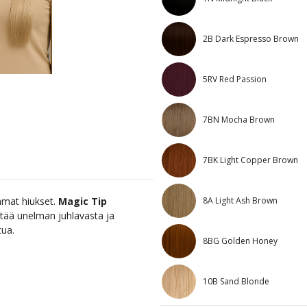
2B Dark Espresso Brown
5RV Red Passion
7BN Mocha Brown
7BK Light Copper Brown
8A Light Ash Brown
mmat hiukset.
Magic Tip
tää unelman juhlavasta ja
tua.
8BG Golden Honey
10B Sand Blonde