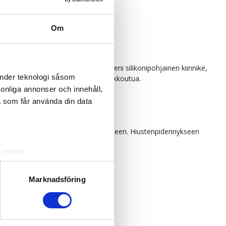
Om
e nimeltä
Poze Soft Comfort Tip
, pieni silikonipohjainen kiinnike,
änder teknologi såsom
ukavia kiinnikkeitä, jotka voivat rikkoutua.
rsonliga annonser och innehåll,
a som får använda din data
noin 40-60 lisäkettä tukan tuuhentamiseen. Hiustenpidennykseen
a meter
k)
ljsektionen
. Du kan ändra
Marknadsföring
andahålla funktioner för