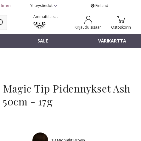
llinen
Yhteystiedot
Finland
Ammattilaiset
Kirjaudu sisään
Ostoskorin
SALE
VÄRIKARTTA
 Magic Tip Pidennykset Ash
 50cm - 17g
1B Midnight Brown