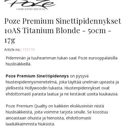
Poze Premium Sinettipidennykset
10AS Titanium Blonde - 50cm -
17g
Article no.:
155176
Pidemmän ja tuuheamman tukan saat Poze eurooppalaisilla
hiuslisäkkeillä.
Poze Premium Sinettipidennys
on pysyvä
hiustenpidennysmenetelmä, joka täyttää unelman upeasta ja
ylellisestä Hollywoodin tukasta. Hiustenpidennykset ovat
ehdottomasti parasta laatua ja ne kestävät useita kuukausia.
Poze Premium Quality on kaikkein eksklusiivisin niistä
hiuslisäkkeistä, joita voimme tarjota sinulle. Se koostuu
ainoastaan ohuista ja hienoista, ehdottomasti
laadukkaimmista hiuksista.