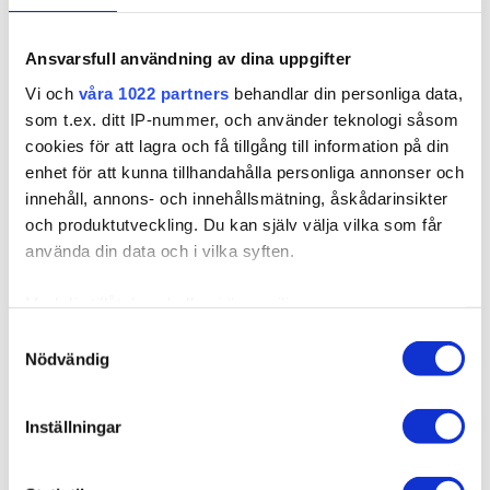
10BS/12AS Dirty
10B/12NA Sunkissed
Loppuunmyyty
Titanium Mix
Beige
Ansvarsfull användning av dina uppgifter
Nopeat toimitukset
Vi och
våra 1022 partners
behandlar din personliga data,
Sandy Brown Balayage
7BN/10B
som t.ex. ditt IP-nummer, och använder teknologi såsom
LISÄÄ OSTOSKORIIN
cookies för att lagra och få tillgång till information på din
enhet för att kunna tillhandahålla personliga annonser och
innehåll, annons- och innehållsmätning, åskådarinsikter
och produktutveckling. Du kan själv välja vilka som får
använda din data och i vilka syften.
Kuvaus
Med din tillåtelse skulle vi även vilja:
Kvalitet & Hoito
Samla in information om din geografiska plats som
Samtyckesval
Nödvändig
kan ha en noggrannhet på upp till flera meter
Identifiera din enhet genom att aktivt skanna den för
specifika kännetecken (fingeravtryck)
Inställningar
Ta reda på mer om hur dina personliga uppgifter
Related products
behandlas och ställ in dina preferenser i
detaljsektionen
.