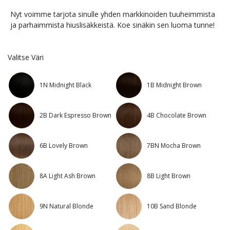
Nyt voimme tarjota sinulle yhden markkinoiden tuuheimmista
ja parhaimmista hiuslisäkkeistä. Koe sinäkin sen luoma tunne!
Valitse Väri
1N Midnight Black
1B Midnight Brown
2B Dark Espresso Brown
4B Chocolate Brown
6B Lovely Brown
7BN Mocha Brown
8A Light Ash Brown
8B Light Brown
9N Natural Blonde
10B Sand Blonde