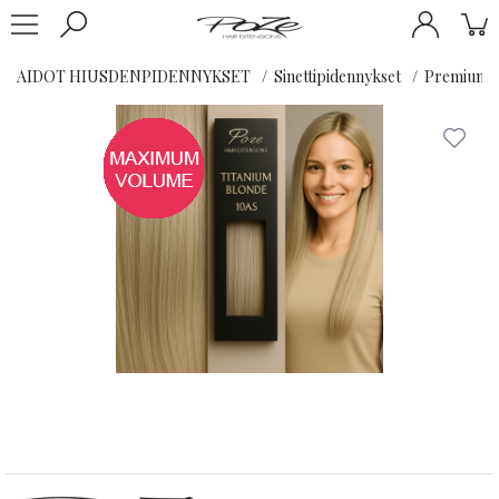
AIDOT HIUSDENPIDENNYKSET
Sinettipidennykset
Premium K
-40%