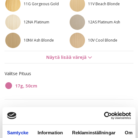
11G Gorgeous Gold
11V Beach Blonde
12NA Platinum
12AS Platinum Ash
10NV Ash Blonde
10V Cool Blonde
Näytä lisää värejä
10AS Titanium Blonde
5RV Red Passion
Valitse Pituus
8R Bright Red
7NV Cool Brown
17g, 50cm
8BG Golden Honey
4B/9G Chocco Cola
58,08 €
7BN/10B Sandy Brown
8A/10NV Ash Mix
Mix
34,76 €
10NV/10V Sensation
10V/12A Caramello
Samtycke
Information
Reklaminställningar
Om
Blonde