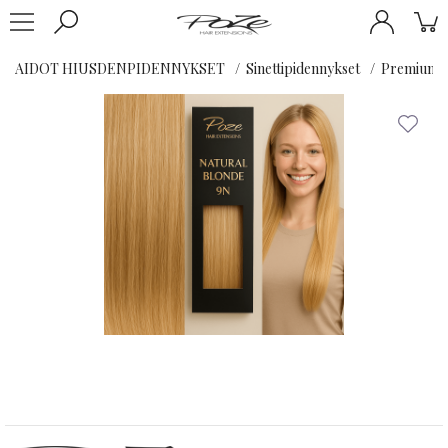
AIDOT HIUSDENPIDENNYKSET
Sinettipidennykset
Premium K