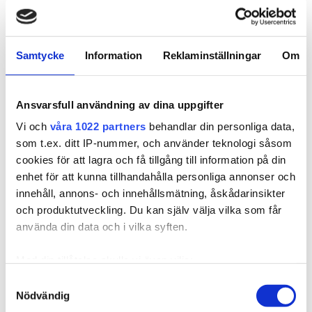
Kvalitet & Hoito
Samtycke
Information
Reklaminställningar
Om
Ansvarsfull användning av dina uppgifter
Related products
Vi och
våra 1022 partners
behandlar din personliga data,
som t.ex. ditt IP-nummer, och använder teknologi såsom
cookies för att lagra och få tillgång till information på din
enhet för att kunna tillhandahålla personliga annonser och
innehåll, annons- och innehållsmätning, åskådarinsikter
och produktutveckling. Du kan själv välja vilka som får
använda din data och i vilka syften.
Med din tillåtelse skulle vi även vilja:
Samla in information om din geografiska plats som
Samtyckesval
Nödvändig
kan ha en noggrannhet på upp till flera meter