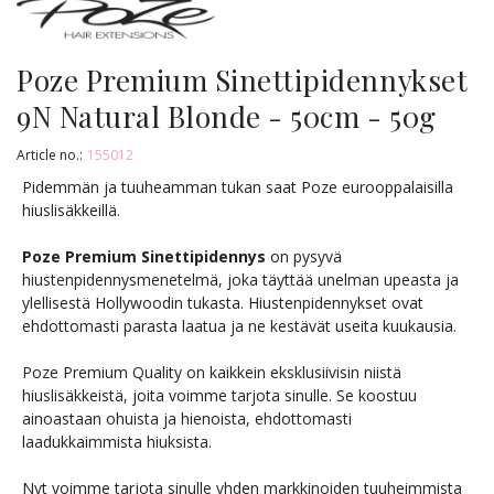
Poze Premium Sinettipidennykset
9N Natural Blonde - 50cm - 50g
Article no.:
155012
Pidemmän ja tuuheamman tukan saat Poze eurooppalaisilla
hiuslisäkkeillä.
Poze Premium Sinettipidennys
on pysyvä
hiustenpidennysmenetelmä, joka täyttää unelman upeasta ja
ylellisestä Hollywoodin tukasta. Hiustenpidennykset ovat
ehdottomasti parasta laatua ja ne kestävät useita kuukausia.
Poze Premium Quality on kaikkein eksklusiivisin niistä
hiuslisäkkeistä, joita voimme tarjota sinulle. Se koostuu
ainoastaan ohuista ja hienoista, ehdottomasti
laadukkaimmista hiuksista.
Nyt voimme tarjota sinulle yhden markkinoiden tuuheimmista