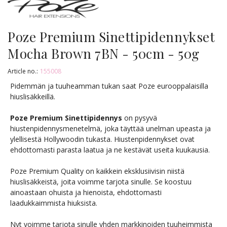
Poze Premium Sinettipidennykset
Mocha Brown 7BN - 50cm - 50g
Article no.:
155008
Pidemmän ja tuuheamman tukan saat Poze eurooppalaisilla
hiuslisäkkeillä.
Poze Premium Sinettipidennys
on pysyvä
hiustenpidennysmenetelmä, joka täyttää unelman upeasta ja
ylellisestä Hollywoodin tukasta. Hiustenpidennykset ovat
ehdottomasti parasta laatua ja ne kestävät useita kuukausia.
Poze Premium Quality on kaikkein eksklusiivisin niistä
hiuslisäkkeistä, joita voimme tarjota sinulle. Se koostuu
ainoastaan ohuista ja hienoista, ehdottomasti
laadukkaimmista hiuksista.
Nyt voimme tarjota sinulle yhden markkinoiden tuuheimmista