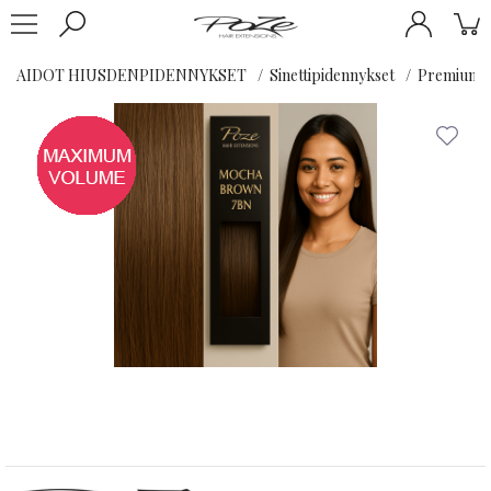
AIDOT HIUSDENPIDENNYKSET
Sinettipidennykset
Premium K