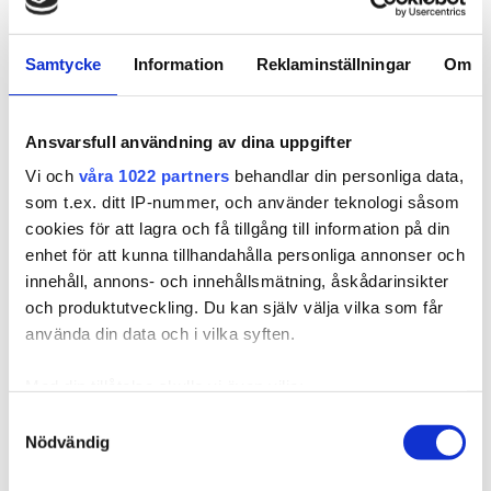
Kvalitet & Hoito
Samtycke
Information
Reklaminställningar
Om
Related products
Ansvarsfull användning av dina uppgifter
Vi och
våra 1022 partners
behandlar din personliga data,
som t.ex. ditt IP-nummer, och använder teknologi såsom
cookies för att lagra och få tillgång till information på din
enhet för att kunna tillhandahålla personliga annonser och
innehåll, annons- och innehållsmätning, åskådarinsikter
och produktutveckling. Du kan själv välja vilka som får
använda din data och i vilka syften.
Med din tillåtelse skulle vi även vilja:
Samla in information om din geografiska plats som
Samtyckesval
Nödvändig
kan ha en noggrannhet på upp till flera meter
Identifiera din enhet genom att aktivt skanna den för
610008