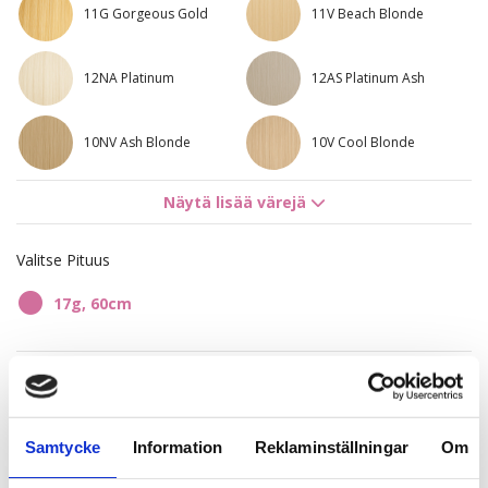
11G Gorgeous Gold
11V Beach Blonde
12NA Platinum
12AS Platinum Ash
10NV Ash Blonde
10V Cool Blonde
Näytä lisää värejä
10AS Titanium Blonde
5RV Red Passion
Valitse Pituus
8R Bright Red
7NV Cool Brown
17g, 60cm
8BG Golden Honey
4B/9G Chocco Cola
67,02 €
7BN/10B Sandy Brown
8A/10NV Ash Mix
Mix
Samtycke
Information
Reklaminställningar
Om
10NV/10V Sensation
10V/12A Caramello
Blonde
Loppuunmyyty