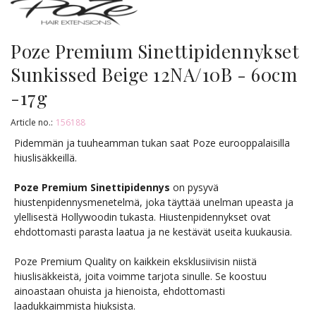
Poze Premium Sinettipidennykset
Sunkissed Beige 12NA/10B - 60cm
-17g
Article no.:
156188
Pidemmän ja tuuheamman tukan saat Poze eurooppalaisilla
hiuslisäkkeillä.
Poze Premium Sinettipidennys
on pysyvä
hiustenpidennysmenetelmä, joka täyttää unelman upeasta ja
ylellisestä Hollywoodin tukasta. Hiustenpidennykset ovat
ehdottomasti parasta laatua ja ne kestävät useita kuukausia.
Poze Premium Quality on kaikkein eksklusiivisin niistä
hiuslisäkkeistä, joita voimme tarjota sinulle. Se koostuu
ainoastaan ohuista ja hienoista, ehdottomasti
laadukkaimmista hiuksista.