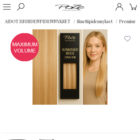
AIDOT HIUSDENPIDENNYKSET
Sinettipidennykset
Premium K