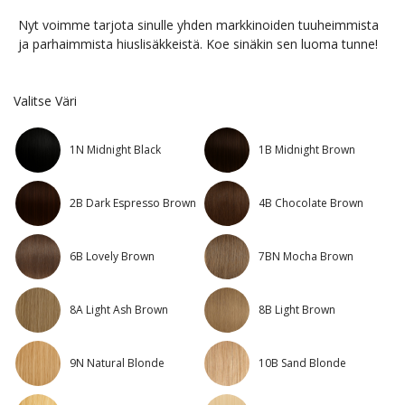
Nyt voimme tarjota sinulle yhden markkinoiden tuuheimmista
ja parhaimmista hiuslisäkkeistä. Koe sinäkin sen luoma tunne!
Valitse Väri
1N Midnight Black
1B Midnight Brown
2B Dark Espresso Brown
4B Chocolate Brown
6B Lovely Brown
7BN Mocha Brown
8A Light Ash Brown
8B Light Brown
9N Natural Blonde
10B Sand Blonde