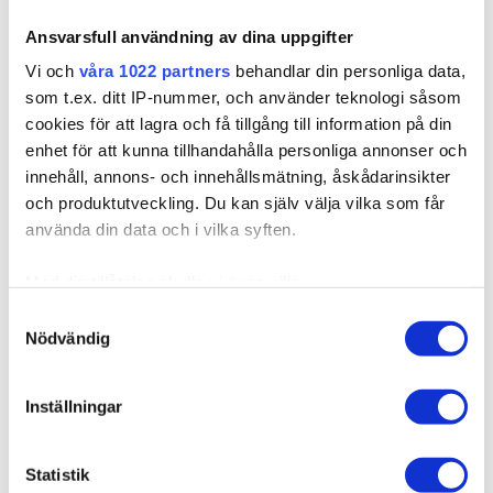
10BS/12AS Dirty
10B/12NA Sunkissed
Ansvarsfull användning av dina uppgifter
Nopeat toimitukset
Titanium Mix
Beige
Vi och
våra 1022 partners
behandlar din personliga data,
LISÄÄ OSTOSKORIIN
som t.ex. ditt IP-nummer, och använder teknologi såsom
Sandy Brown Balayage
7BN/10B
cookies för att lagra och få tillgång till information på din
enhet för att kunna tillhandahålla personliga annonser och
innehåll, annons- och innehållsmätning, åskådarinsikter
och produktutveckling. Du kan själv välja vilka som får
använda din data och i vilka syften.
Kuvaus
Med din tillåtelse skulle vi även vilja:
Kvalitet & Hoito
Samla in information om din geografiska plats som
Samtyckesval
Nödvändig
kan ha en noggrannhet på upp till flera meter
Identifiera din enhet genom att aktivt skanna den för
specifika kännetecken (fingeravtryck)
Inställningar
Related products
Ta reda på mer om hur dina personliga uppgifter
behandlas och ställ in dina preferenser i
detaljsektionen
.
Statistik
Du kan ändra eller dra tillbaka ditt samtycke när som