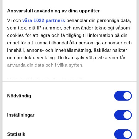
Ansvarsfull användning av dina uppgifter
Vi och
våra 1022 partners
behandlar din personliga data,
som t.ex. ditt IP-nummer, och använder teknologi såsom
cookies för att lagra och få tillgång till information på din
enhet för att kunna tillhandahålla personliga annonser och
innehåll, annons- och innehållsmätning, åskådarinsikter
och produktutveckling. Du kan själv välja vilka som får
använda din data och i vilka syften.
550038
Med din tillåtelse skulle vi även vilja:
Poistaja Plier
Samla in information om din geografiska plats som
Samtyckesval
Nödvändig
kan ha en noggrannhet på upp till flera meter
Pihdit hiustenpidennysten poistoa varten. Käytä pihtejä
Identifiera din enhet genom att aktivt skanna den för
yhdessä removerin kan...
specifika kännetecken (fingeravtryck)
Inställningar
Ta reda på mer om hur dina personliga uppgifter
11,53 €
behandlas och ställ in dina preferenser i
detaljsektionen
.
Statistik
Du kan ändra eller dra tillbaka ditt samtycke när som