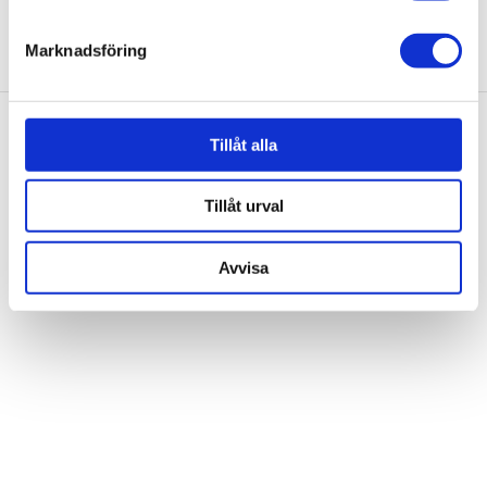
helst från cookie-förklaringen.
Marknadsföring
Vi använder enhetsidentifierare för att anpassa innehållet
och annonserna till användarna, tillhandahålla funktioner
för sociala medier och analysera vår trafik. Vi
vidarebefordrar även sådana identifierare och annan
Tillåt alla
information från din enhet till de sociala medier och
annons- och analysföretag som vi samarbetar med.
Tillåt urval
Dessa kan i sin tur kombinera informationen med annan
information som du har tillhandahållit eller som de har
Avvisa
samlat in när du har använt deras tjänster.