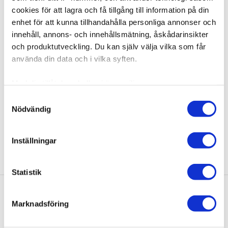
cookies för att lagra och få tillgång till information på din
enhet för att kunna tillhandahålla personliga annonser och
510095
innehåll, annons- och innehållsmätning, åskådarinsikter
Poze Tape Remover - 50ml
och produktutveckling. Du kan själv välja vilka som får
använda din data och i vilka syften.
Pozen Tape Remover on neste, jolla poistetaan Tape On
Extension teippipidenny...
Med din tillåtelse skulle vi även vilja:
Samla in information om din geografiska plats som
Samtyckesval
14,21 €
Nödvändig
kan ha en noggrannhet på upp till flera meter
Identifiera din enhet genom att aktivt skanna den för
specifika kännetecken (fingeravtryck)
Inställningar
Ta reda på mer om hur dina personliga uppgifter
behandlas och ställ in dina preferenser i
detaljsektionen
.
Statistik
Du kan ändra eller dra tillbaka ditt samtycke när som
helst från cookie-förklaringen.
Marknadsföring
Vi använder enhetsidentifierare för att anpassa innehållet
och annonserna till användarna, tillhandahålla funktioner