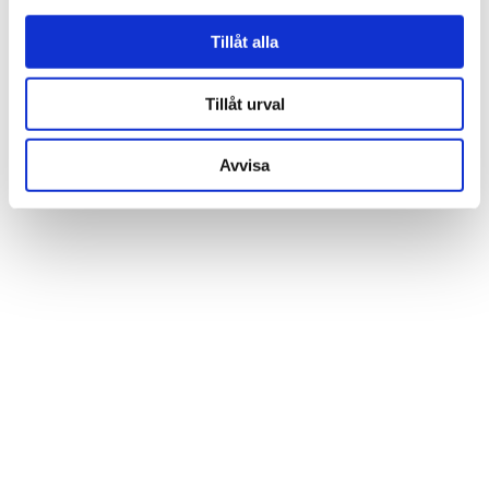
för sociala medier och analysera vår trafik. Vi
vidarebefordrar även sådana identifierare och annan
Tillåt alla
information från din enhet till de sociala medier och
annons- och analysföretag som vi samarbetar med.
Tillåt urval
Dessa kan i sin tur kombinera informationen med annan
information som du har tillhandahållit eller som de har
Avvisa
samlat in när du har använt deras tjänster.